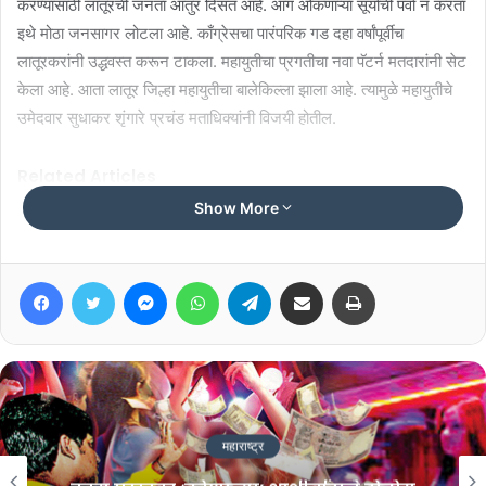
करण्यासाठी लातूरची जनता आतुर दिसत आहे. आग ओकणाऱ्या सूर्याची पर्वा न करता
इथे मोठा जनसागर लोटला आहे. काँग्रेसचा पारंपरिक गड दहा वर्षांपूर्वीच
लातूरकरांनी उद्धवस्त करून टाकला. महायुतीचा प्रगतीचा नवा पॅटर्न मतदारांनी सेट
केला आहे. आता लातूर जिल्हा महायुतीचा बालेकिल्ला झाला आहे. त्यामुळे महायुतीचे
उमेदवार सुधाकर शृंगारे प्रचंड मताधिक्यांनी विजयी होतील.
Related Articles
Show More
NEET आंदोलनाच्या समर्थनार्थ ठाकरे बंधूंचा
‘तिरंगा मार्च’
Facebook
Twitter
Messenger
WhatsApp
Telegram
Share via Email
Print
July 25, 2026
‘आदेश देणाऱ्यांवर कारवाई का नाही?’
July 24, 2026
महाराष्ट्र