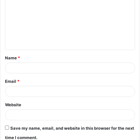
o
m
m
e
n
t
Name
*
*
Email
*
Website
Save my name, email, and website in this browser for the next
time I comment.