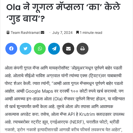
Ola ने गूगल मॅप्सला ‘का’ केले
‘गुड बाय’?
Send
Team Rashtramat
July 7, 2024
1 minute read
an
Facebook
Twitter
WhatsApp
Telegram
Share via Email
Print
email
ओला कंपनी गूगल मॅप्स आणि मायक्रोसॉफ्ट ‘ॲझ्युअर’मधून पूर्णपणे बाहेर पडली
आहे. ओलाचे सीईओ भाविश अग्रवाल यांनी त्यांच्या एक्स (ट्विटर)वर याबाबतची
पोस्ट शेअर केली. त्यात त्यांनी, “आम्ही आता गूगल मॅप्समधून पूर्णपणे बाहेर पडलो
आहोत. आम्ही Google Maps वर दरवर्षी १०० कोटी रुपये खर्च करायचो. पण
आम्ही आमच्या इन-हाऊस ओला (Ola) मॅप्सवर पूर्णपणे शिफ्ट होऊन, या महिन्यात
तो खर्च शून्यापर्यंत कमी केला आहे. तुमचे ओला ॲप तपासा आणि आवश्यक
असल्यास अपडेट करा. तसेच, ओला मॅप्स API हे Krutrim क्लाउडवर उपलब्ध
आहे. त्याचबरोबर स्ट्रीट ह्युव, एनईआरएफ (NERF), घरातील फोटो, थ्रीडी
नकाशे, ड्रोन नकाशे इत्यादीसारखी आणखी बरीच फीचर्स लवकरच येत आहेत”,