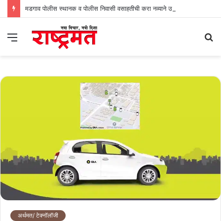
मडगाव पोलीस स्थानक व पोलीस निवासी वसाहतीची करा नव्याने उभारणी : प्रभव नायक
Menu
S
fo
अर्थमत/ टेक्नॉलॉजी