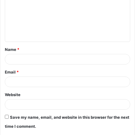
m
m
e
n
t
Name
*
*
Email
*
Website
Save my name, email, and website in this browser for the next
time I comment.