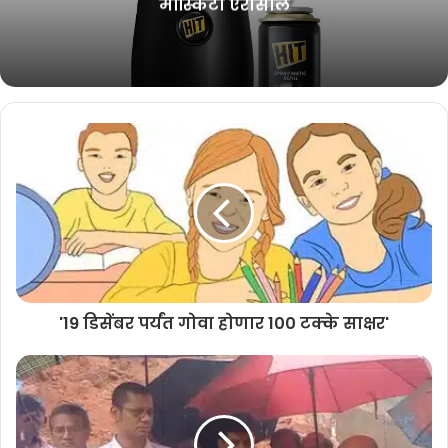
मॉस्किटो एरोसोल
Related Articles
मोलबायो डायग्नॉस्टिक्सचा आयपीओ १०
ऑगस्टपासून
August 6, 2026
धोनी मलाबार गोल्ड अँड डायमंड्सचा ब्रँड
अॅम्बेसेडर
July 31, 2026
'19 डिसेंबर पर्यंत गोवा होणार 100 टक्के साक्षर'