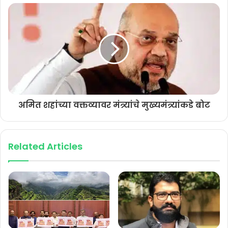
सातारा जिल्ह्यात कागदोपत्री सुमारे २० हजार माथाडी कामगार काम करीत असले
तरी प्रत्यक्षात फक्त ४ हजार माथाडी कामगारांना माथाडी कायद्यानुसार लाभ
मिळतोय. बाकीच्या कामगारांच्या कष्टाची मलई कोण खातंय याचा तपास कामगार उप
आयुक्तांनी घ्यावा. अल्ट्राटेक कंपनीच्या सिमेंट गोडावूनमध्ये काम करणारे सुमारे दहा
ते १२ कामगार काही महिन्यांपूर्वी नोंदणीकृत होते. कामावरून कमी केल्यानंतर न्याय
मिळावा यासाठी त्यांनी जिल्हाधिकारी कार्यालयासमोर धरणे आंदोलन सुरु केले.
त्याचवेळी त्यांची माथाडी संघटनेकडील नोंदणी रद्द केल्याचं कामगार कार्यालयाकडील
अमित शहांच्या वक्तव्यावर मंत्र्यांचे मुख्यमंत्र्यांकडे बोट
पत्र त्यांच्या हातात पडतं, हे नेमकं काय गौडबंगाल आहे. हेच कामगार अवघ्या काही
महिन्यांपूर्वी नोंदणीकृत असतात. मग अचानक त्यांची नोंदणी बेकायदेशीर कशी ठरते.
याचा खुलासा कामगार उप आयुक्त करतील काय? माथाडी कामगार भरडला जात
Related Articles
असताना प्रशासन, नेतेमंडळी गप्प कशी, असा प्रश्न सामान्य जनतेला पडला आहे.