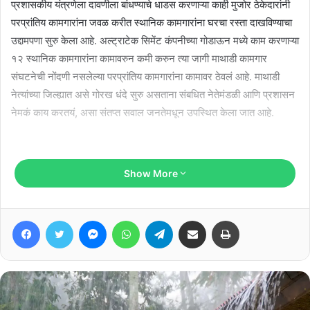
प्रशासकीय यंत्रणेला दावणीला बांधण्याचे धाडस करणाऱ्या काही मुजोर ठेकेदारांनी
परप्रांतिय कामगारांना जवळ करीत स्थानिक कामगारांना घरचा रस्ता दाखविण्याचा
उद्दामपणा सुरु केला आहे. अल्ट्राटेक सिमेंट कंपनीच्या गोडाऊन मध्ये काम करणाऱ्या
१२ स्थानिक कामगारांना कामावरुन कमी करुन त्या जागी माथाडी कामगार
संघटनेची नोंदणी नसलेल्या परप्रांतिय कामगारांना कामावर ठेवलं आहे. माथाडी
नेत्यांच्या जिल्ह्यात असे गोरख धंदे सुरु असताना संबधित नेतेमंडळी आणि प्रशासन
नेमकं काय करतयं, असा संतप्त सवाल जनतेमधून उपस्थित केला जात आहे.
अल्ट्राटेक कंपनीच्या गोडाऊन मधील हे एक प्रातिनिधिक स्वरूपाचं उदाहरण
Show More
म्हणता येईल. माथाडी कामगार कायदा पायदळी तुडविणारे असे गंभीर प्रकार
एमआयडीसीत सर्रास दिसतील. अत्यल्प मजुरीवर परप्रांतिय कामगारांना कामावर
ठेवायचं, माथाडी कामगार कायदा पायदळी तुडवायचा म्हणजे आर्थिक मलाई भरपूर
Facebook
Twitter
Messenger
WhatsApp
Telegram
Share via Email
Print
मिळते हे गमक अंगवळणी पडलेल्या मुजोर ठेकेदारांनी आता स्थानिकांना बिनधास्तपणे
कामावरुन कमी करत त्यांना घरचा रस्ता दाखविण्याचा काळा उद्योग सुरु केला आहे.
Related Articles