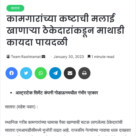
सातारा
कामगारांच्या कष्टाची मलाई
खाणाऱ्या ठेकेदारांकडून माथाडी
कायदा पायदळी
Send
Team Rashtramat
January 30, 2023
1 minute read
an
Facebook
Twitter
WhatsApp
Telegram
Share via Email
Print
email
अल्ट्राटेक सिमेंट कंपनी गोडाऊनमधील गंभीर प्रकार
सातारा (महेश पवार) :
स्थानिक गरीब कामगारांच्या घामाचा पैसा खाण्याची चटक लागलेल्या ठेकेदारांची
सातारा एमआयडीसीमध्ये मुजोरी वाढत आहे. राजकीय नेत्यांच्या नावाचा धाक दाखवत