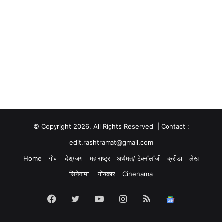
© Copyright 2026, All Rights Reserved | Contact :
edit.rashtramat@gmail.com
Home
गोवा
देश/जग
महाराष्ट्र
अर्थमत/ टेक्नॉलॉजी
क्रीडा
लेख
सिनेनामा
गोंयकार
Cinenama
Facebook
Twitter
YouTube
Instagram
RSS
Google