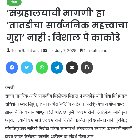
गोवा
‘संग्रहालयाची मागणी’ हा
‘तातडीचा सार्वजनिक महत्त्वाचा
मुद्दा’ नाही : विशाल पै काकोडे
Send
Team Rashtramat
July 7, 2025
1 minute read
an
Facebook
Twitter
WhatsApp
Telegram
Share via Email
Print
email
पणजी:
सजग नागरिक आणि राजकीय विश्लेषक विशाल पै काकोडे यांनी गोवा विधिमंडळ
सचिवांना पत्र लिहून, विधानसभेत ‘कॉलींग अटेंशन’ प्रक्रियेचा अयोग्य वापर
झाल्याचे निदर्शनास आणून दिले आहे. ७ जुलै २०२५ रोजी लिहिलेल्या अधिकृत
पत्रात, त्यांनी २५ मार्च २०२५ रोजी विरोधी पक्षनेते युरी आलेमाव यांनी प्रसिद्ध
व्यंगचित्रकार मारियो मिरांडा यांच्या सन्मानार्थ संग्रहालय स्थापन करण्याची मागणी
करत सादर केलेल्या ‘कॉलींग अटेंशन’चा संदर्भ दिला आहे.