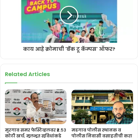
व प्राधान्यक्रम कायम ठेवण्याची गरज अधोरेखित करणारी आहे.
काय आहे क्रोमाची 'बॅक टू कॅम्पस' ऑफर?
Related Articles
मुरगाव समर फेस्टिव्हलवर ₹२.५३
मडगाव पोलीस स्थानक व
कोटी खर्च; मूलभूत सुविधांकडे
पोलीस निवासी वसाहतीची करा