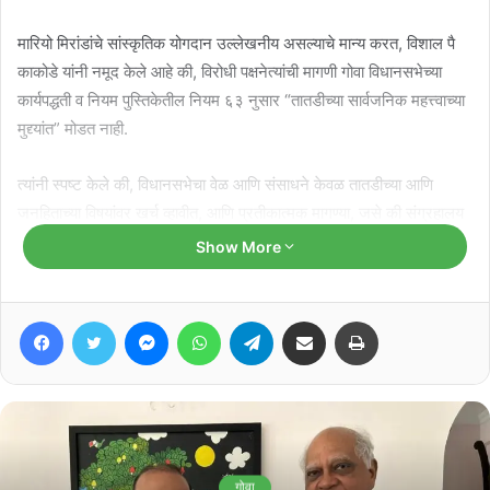
मारियो मिरांडांचे सांस्कृतिक योगदान उल्लेखनीय असल्याचे मान्य करत, विशाल पै
काकोडे यांनी नमूद केले आहे की, विरोधी पक्षनेत्यांची मागणी गोवा विधानसभेच्या
कार्यपद्धती व नियम पुस्तिकेतील नियम ६३ नुसार “तातडीच्या सार्वजनिक महत्त्वाच्या
मुद्द्यांत” मोडत नाही.
त्यांनी स्पष्ट केले की, विधानसभेचा वेळ आणि संसाधने केवळ तातडीच्या आणि
जनहिताच्या विषयांवर खर्च व्हावीत, आणि प्रतीकात्मक मागण्या, जसे की संग्रहालय
स्थापनेची मागणी, या अर्थसंकल्पीय किंवा पुरवणी मागण्यांच्या चर्चेत मांडल्या जाव्यात,
Show More
‘कॉलींग अटेंशन’सारख्या तातडीच्या विषयांसाठी असलेल्या प्रक्रियेचा वापर करून
नव्हे.
Facebook
Twitter
Messenger
WhatsApp
Telegram
Share via Email
Print
Related Articles
‘मडगावचो आवाज’ पोहोचला मोर्थ आणि
साबाखापर्यंत…
August 9, 2026
गोवा