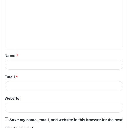
o
m
m
e
n
t
Name
*
*
Email
*
Website
Save my name, email, and website in this browser for the next