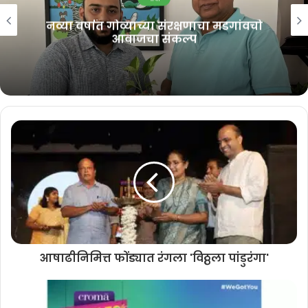
केजरीवालांचा ‘भाजप हटाओ, गाडी बचाओ’
नव्या वर्षात गोव्याच्या संरक्षणाचा मडगांवचो
आवाजचा संकल्प
नारा
August 8, 2026
गोव्याच्या कला व सांस्कृतिक क्षेत्रात अनेक मान्यवर कलाकारांनी मोलाचे योगदान
दिले आहे, याची आठवण करून देत, त्यांनी सुचवले की अशा सर्व कलावंतांचा सन्मान
करणारे सर्वसमावेशक ‘आर्ट अँड कल्चर सेंटर’ उभारले जावे. एखाद्या व्यक्तीपुरते
मर्यादित न ठेवता सर्व महान गोमंतकीय कलाकारांचा सन्मान व्हावा असे विशाल पै
काकोडे यांनी म्हटले आहे.
या पत्रात लक्षवेधी सुचनेचा प्रस्ताव स्वीकारताना अधिक काटेकोरपणे छाननी व्हावी,
यासाठी विधीमंडळ सचिवांकडे विनंती करण्यात आली आहे. तसेच, ८ जुलै २०२५
रोजी होणाऱ्या कामकाज सल्लागार समितीच्या बैठकीत आपले पत्र मांडले जावे, अशी
आषाढीनिमित्त फोंड्यात रंगला 'विठ्ठला पांडुरंगा'
मागणीही विशाल पै काकोडे यांनी केली आहे.
एका जबाबदार नागरीकांने लिहीलेले पत्र विधानसभेच्या कार्यपद्धतीत आवश्यक शिस्त