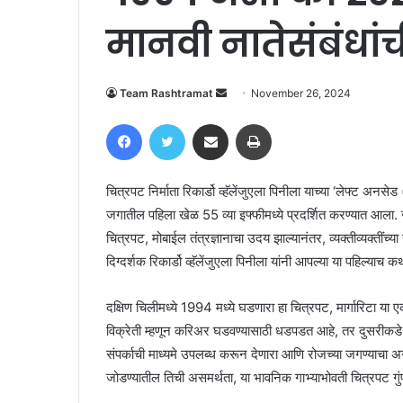
मानवी नातेसंबंधा
Send
Team Rashtramat
November 26, 2024
an
Facebook
Twitter
Share via Email
Print
email
चित्रपट निर्माता रिकार्डो व्हॅलेंजुएला पिनीला याच्या ‘लेफ्ट अन
जगातील पहिला खेळ 55 व्या इफ्फीमध्ये प्रदर्शित करण्यात आला. 
चित्रपट, मोबाईल तंत्रज्ञानाचा उदय झाल्यानंतर, व्यक्तीव्यक्तींच
दिग्दर्शक रिकार्डो व्हॅलेंजुएला पिनीला यांनी आपल्या या पहिल्याच क
दक्षिण चिलीमध्ये 1994 मध्ये घडणारा हा चित्रपट, मार्गारिटा या
विक्रेती म्हणून करिअर घडवण्यासाठी धडपडत आहे, तर दुसरीकडे ति
संपर्काची माध्यमे उपलब्ध करून देणारा आणि रोजच्या जगण्याचा
जोडण्यातील तिची असमर्थता, या भावनिक गाभ्याभोवती चित्रपट गु