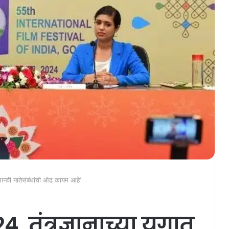
मानवी नातेसंबंधांची ओढ कायम आहे’
 तंत्रज्ञानाच्या युगात