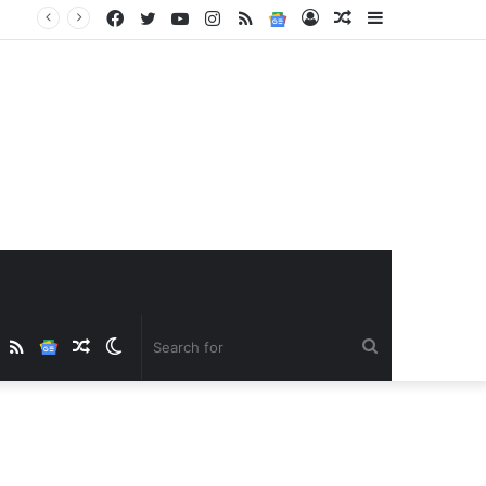
Facebook
Twitter
YouTube
Instagram
RSS
Google
Log
Random
Sidebar
News
In
Article
ube
nstagram
RSS
Google
Random
Switch
Search
News
Article
skin
for