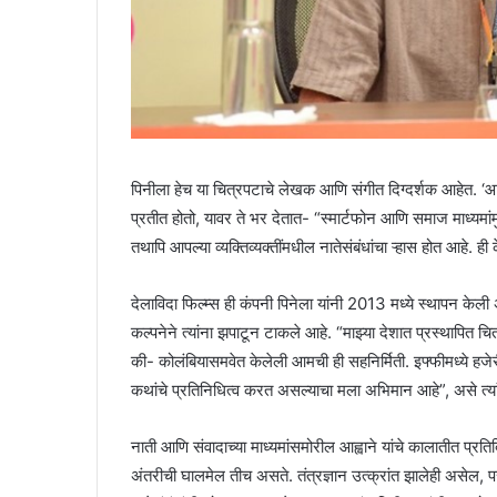
पिनीला हेच या चित्रपटाचे लेखक आणि संगीत दिग्दर्शक आहेत. ‘आधु
प्रतीत होतो, यावर ते भर देतात- “स्मार्टफोन आणि समाज माध्यमां
तथापि आपल्या व्यक्तिव्यक्तींमधील नातेसंबंधांचा ऱ्हास होत आहे. ही
देलाविदा फिल्म्स ही कंपनी पिनेला यांनी 2013 मध्ये स्थापन केली
कल्पनेने त्यांना झपाटून टाकले आहे. “माझ्या देशात प्रस्थापित चि
की- कोलंबियासमवेत केलेली आमची ही सहनिर्मिती. इफ्फीमध्ये हजेर
कथांचे प्रतिनिधित्व करत असल्याचा मला अभिमान आहे”, असे त्यां
नाती आणि संवादाच्या माध्यमांसमोरील आह्वाने यांचे कालातीत प
अंतरीची घालमेल तीच असते. तंत्रज्ञान उत्क्रांत झालेही असेल, प