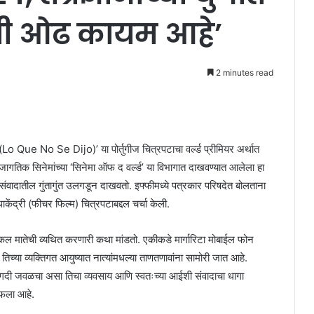
ंची ओढ कायम आहे’
2 minutes read
सेड (Lo Que No Se Dijo)’ या पोर्तुगीज चित्रपटाचा वर्ल्ड प्रीमियर अर्थात
जागतिक सिनेमांच्या ‘सिनेमा ऑफ द वर्ल्ड’ या विभागात दाखवण्यात आलेला हा
्या संवादातील गुंतागुंत उलगडून दाखवतो. इफ्फीमध्ये पत्रकार परिषदेत बोलताना
थाकेंद्री (फीचर फिल्म) चित्रपटाबद्दल चर्चा केली.
 एकल मातेची व्यथित करणारी कथा मांडतो. एकीकडे मार्गारिटा मोबाईल फोन
च्या व्यक्तिगत आयुष्यात नात्यांमधल्या ताणतणावांना सामोरी जात आहे.
 अगदी जवळचा असा तिचा व्यवसाय आणि स्वतःच्या आईशी संवादाचा धागा
ंफला आहे.