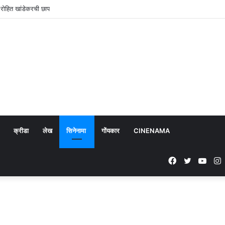
ा उत्स्फूर्त प्रतिसाद; ८५ हून अधिक खेळाडूंचा सहभाग
क्रीडा
लेख
सिनेनामा
गोंयकार
CINENAMA
Facebook
Twitter
YouT
I