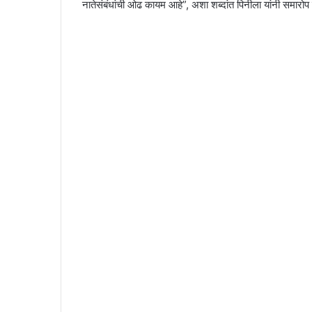
नातेसंबंधांची ओढ कायम आहे”, अशा शब्दांत पिनीला यांनी समारोप