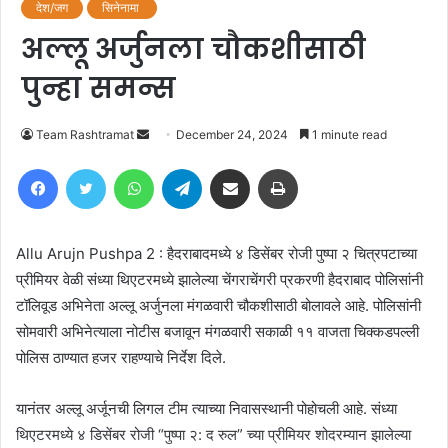
देश/जग
सिनेनामा
अल्लू अर्जुनला चौकशीसाठी
पुन्हा समन्स
Send
Team Rashtramat
December 24, 2024
1 minute read
an
Facebook
Twitter
WhatsApp
Telegram
Share via Email
Print
email
Allu Arujn Pushpa 2 : हैदराबादमध्ये ४ डिसेंबर रोजी पुष्पा २ चित्रपटाच्या
प्रीमियर वेळी संध्या थिएटरमध्ये झालेल्या चेंगराचेंगरी प्रकरणी हैदराबाद पोलिसांनी
टॉलिवूड अभिनेता अल्लू अर्जुनला मंगळवारी चौकशीसाठी बोलावले आहे. पोलिसांनी
सोमवारी अभिनेत्याला नोटीस बजावून मंगळवारी सकाळी ११ वाजता चिक्कडपल्ली
पोलिस ठाण्यात हजर राहण्याचे निर्देश दिले.
यानंतर अल्लू अर्जूनची लिगल टीम त्याच्या निवासस्थानी पोहोचली आहे. संध्या
थिएटरमध्ये ४ डिसेंबर रोजी “पुष्पा २: द रुल” च्या प्रीमियर शोदरम्यान झालेल्या