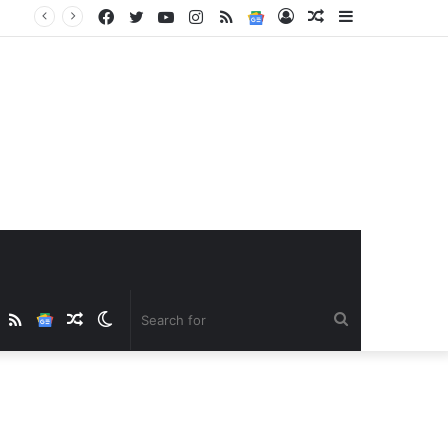
Facebook
Twitter
YouTube
Instagram
RSS
Google
Log
Random
Sidebar
News
In
Article
ube
nstagram
RSS
Google
Random
Switch
Search
News
Article
skin
for