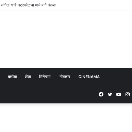
थानक व पोलीस निवासी वसाहतीची करा नव्याने उभारणी : प्रभव नायक
क्रीडा
लेख
सिनेनामा
गोंयकार
CINENAMA
Facebook
Twitter
YouT
I