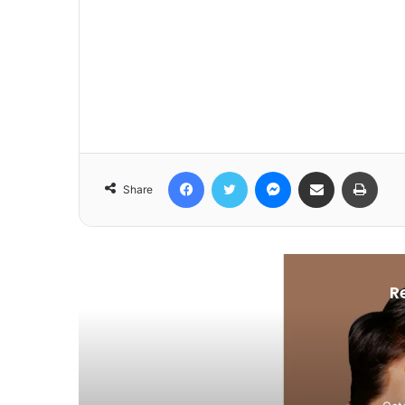
Facebook
Twitter
Messenger
Share via Email
Print
Share
R