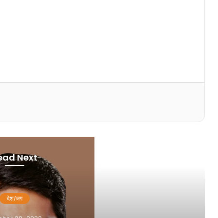
ead Next
देश/जग