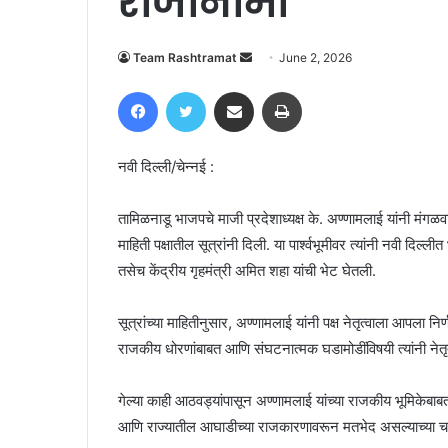
राजीनामा
Send
Team Rashtramat
June 2, 2026
an
Facebook
Twitter
Share via Email
Print
email
नवी दिल्ली/चेन्नई :
तामिळनाडू भाजपचे माजी प्रदेशाध्यक्ष के. अण्णामलाई यांनी मंगळवार
माहिती पक्षातील सूत्रांनी दिली. या पार्श्वभूमीवर त्यांनी नवी द
तसेच केंद्रीय गृहमंत्री अमित शहा यांची भेट घेतली.
सूत्रांच्या माहितीनुसार, अण्णामलाई यांनी पक्ष नेतृत्वाला आपला 
राजकीय धोरणांबाबत आणि संघटनात्मक घडामोडींविषयी त्यांनी नेतृत्व
गेल्या काही आठवड्यांपासून अण्णामलाई यांच्या राजकीय भूमिकेबाबत
आणि राज्यातील आघाडीच्या राजकारणावरून मतभेद असल्याच्या चर्चाह