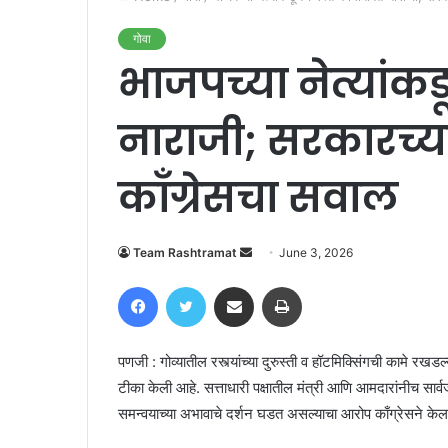
गोवा
भाजपच्या नेत्यांक
नाराजी; सरकारच्या
काँग्रेसचा सवाल
Send
Team Rashtramat
June 3, 2026
an
Facebook
Twitter
Share via Email
Print
email
पणजी : गोव्यातील रस्त्यांच्या दुरुस्ती व हॉटमिक्सिंगची कामे रखड
टीका केली आहे. सत्ताधारी पक्षातील मंत्री आणि आमदारांनीच सार्वज
समन्वयाच्या अभावाचे दर्शन घडत असल्याचा आरोप काँग्रेसने केल