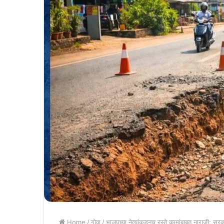
Home
/
गोवा
/
भाजपच्या नेत्यांकडूनच रस्ते कामांबाबत नाराजी; सरक