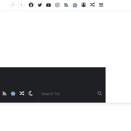
Facebook
Twitter
YouTube
Instagram
RSS
Google
Log
Random
Sidebar
News
In
Article
ube
nstagram
RSS
Google
Random
Switch
Search
News
Article
skin
for