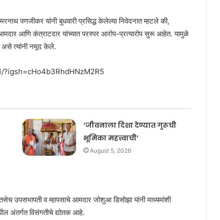
 अमरनाथ पणजीकर यांनी बुधवारी प्रसिद्ध केलेल्या निवेदनात म्हटले की,
ी, आमदार आणि कंत्राटदार यांच्यात परस्पर आरोप-प्रत्यारोप सुरू आहेत. यामुळे
असे त्यांनी नमूद केले.
i41/?igsh=cHo4b3RhdHNzM2R5
‘जीवनाला दिशा देण्यात गुरूची
भूमिका महत्त्वाची’
August 5, 2026
टे तसेच उपसभापती व म्हापसाचे आमदार जोशुआ डिसोझा यांनी माध्यमांशी
धील अंतर्गत विसंगतीचे द्योतक आहे.