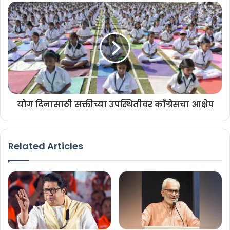
सुनावणीदरम्यान १२० हून अधिक साक्षीदारांची साक्ष नोंदविण्यात आली. सामाजिक
कार्यकर्ते अण्णा हजारे यांचीही साक्ष या खटल्यात घेण्यात आली होती.
पवनराजे निंबाळकर यांचे पुत्र आणि सध्याचे खासदार ओमराजे निंबाळकर यांनीही
न्यायालयात साक्ष दिली होती. त्यांनी पवनराजे आणि पद्मसिंह पाटील यांच्यातील
राजकीय मतभेदांचा उल्लेख केला होता.
योग दिनासाठी सक्तीच्या उपस्थितीवर काँग्रेसचा आक्षेप
निकालाचे राजकीय पडसाद
या निकालामुळे महाराष्ट्रातील विशेषतः धाराशिव जिल्ह्यातील राजकीय समीकरणांवर
Related Articles
चर्चा सुरू झाली आहे. दोन दशकांहून अधिक काळ चर्चेत राहिलेल्या या प्रकरणाचा
निकाल लागला असला तरी त्याविरोधात पुढील कायदेशीर पर्यायांचा विचार केला
जाणार का, याकडेही लक्ष लागले आहे.