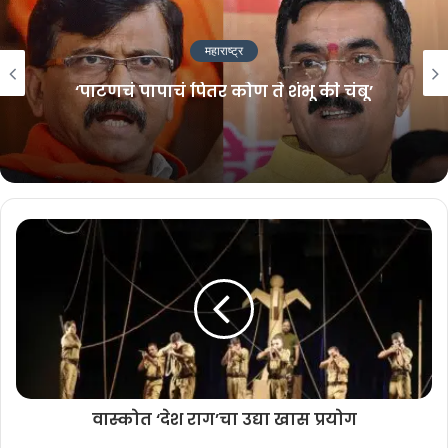
काय आहे प्रकरण
?
महाराष्ट्र
‘पाटणचं पापाचं पितर कोण ते शंभू की चंबू’
३ जून २००६ रोजी पवनराजे निंबाळकर आणि त्यांचे चालक समद काझी हे मुंबईहून
धाराशिवकडे जात असताना नवी मुंबईतील कळंबोली परिसरात त्यांच्यावर गोळीबार
करण्यात आला. या हल्ल्यात दोघांचा मृत्यू झाला.
तपासादरम्यान पवनराजे यांचे चुलत बंधू आणि तत्कालीन प्रभावशाली नेते पद्मसिंह
पाटील यांच्यावर कट रचल्याचा आरोप करण्यात आला होता. सुरुवातीला स्थानिक
पोलिसांकडे असलेला तपास नंतर राज्य सीआयडीकडे आणि त्यानंतर केंद्रीय
अन्वेषण विभागाकडे (सीबीआय) वर्ग करण्यात आला.
दीर्घ न्यायालयीन लढा
वास्कोत ‘देश राग’चा उद्या खास प्रयोग
या प्रकरणाचा खटला जवळपास १५ वर्षांहून अधिक काळ न्यायालयात सुरू होता.