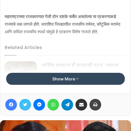
महाराष्ट्राच्या राजकारणात गेली दोन दशके चर्चेत असलेल्या या प्रकरणाकडे
राज्याचे लक्ष लागले होते. धाराशिव जिल्ह्यातील राजकीय वर्चस्व, कौटुंबिक मतभेद
आणि कथित राजकीय स्पर्धा यांमुळे हे प्रकरण विशेष गाजले होते.
Related Articles
आर्थिक साक्षरता ही काळाची गरज : अस्लम
जमादार
Show More
August 9, 2026
NEET आंदोलनाच्या समर्थनार्थ ठाकरे बंधूंचा
Facebook
Twitter
Messenger
WhatsApp
Telegram
Share via Email
Print
‘तिरंगा मार्च’
July 25, 2026