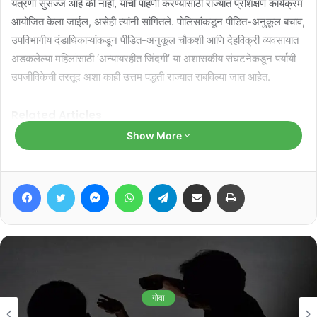
यंत्रणा सुसज्ज आहे की नाही, याची पाहणी करण्यासाठी राज्यात प्रशिक्षण कार्यक्रम
आयोजित केला जाईल, असेही त्यांनी सांगितले. पोलिसांकडून पीडित-अनुकूल बचाव,
उपविभागीय दंडाधिकाऱ्यांकडून पीडित-अनुकूल चौकशी आणि देहविक्री व्यवसायात
अडकलेल्या महिलांसाठी ‘अन्यायरहीत जिंदगी’ या अशासकीय संघटनेकडून पर्यायी
उपजीविकेची तरतूद अशा काही उत्तम पद्धती राज्यात राबविल्या जात आहेत.
Related Articles
Show More
मुरगाव समर फेस्टिव्हलवर ₹२.५३ कोटी खर्च;
मूलभूत सुविधांकडे दुर्लक्षाचा काँग्रेसचा आरोप
Facebook
Twitter
Messenger
WhatsApp
Telegram
Share via Email
Print
August 8, 2026
मडगाव पोलीस स्थानक व पोलीस निवासी
वसाहतीची करा नव्याने उभारणी : प्रभव नायक
August 7, 2026
गोवा
या गोष्टींची इतर राज्यांतही अंमलबजावणी होणे गरजेचे आहे, असे सावंत यांनी