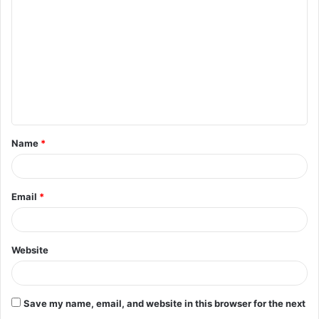
o
m
m
e
n
t
Name
*
*
Email
*
Website
Save my name, email, and website in this browser for the next