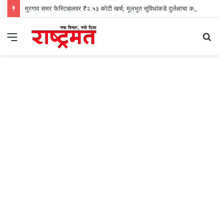
मुरगाव समर फेस्टिव्हलवर ₹२.५३ कोटी खर्च; मूलभूत सुविधांकडे दुर्लक्षाचा काँग्रेसचा आरोप
Menu
S
fo