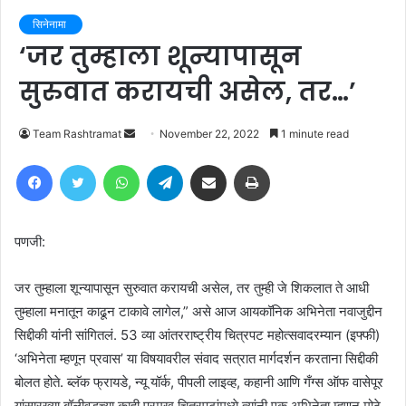
सिनेनामा
‘जर तुम्हाला शून्यापासून
सुरुवात करायची असेल, तर…’
Send
Team Rashtramat
November 22, 2022
1 minute read
an
Facebook
Twitter
WhatsApp
Telegram
Share via Email
Print
email
पणजी:
जर तुम्हाला शून्यापासून सुरुवात करायची असेल, तर तुम्ही जे शिकलात ते आधी
तुम्हाला मनातून काढून टाकावे लागेल,” असे आज आयकॉनिक अभिनेता नवाजुद्दीन
सिद्दीकी यांनी सांगितलं. 53 व्या आंतरराष्ट्रीय चित्रपट महोत्सवादरम्यान (इफ्फी)
‘अभिनेता म्हणून प्रवास’ या विषयावरील संवाद सत्रात मार्गदर्शन करताना सिद्दीकी
बोलत होते. ब्लॅक फ्रायडे, न्यू यॉर्क, पीपली लाइव्ह, कहानी आणि गँग्स ऑफ वासेपूर
यांसारख्या बॉलीवूडच्या काही प्रमुख चित्रपटांमध्ये त्यांनी एक अभिनेता म्हणून मोठे