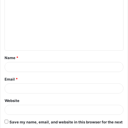
o
m
m
e
n
t
Name
*
*
Email
*
Website
Save my name, email, and website in this browser for the next