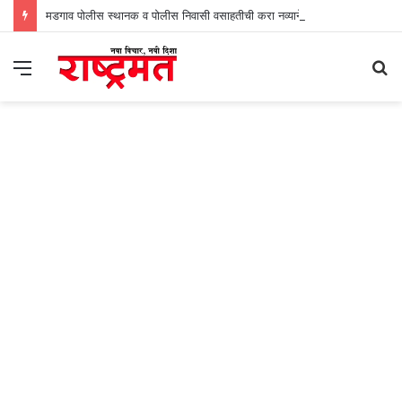
मडगाव पोलीस स्थानक व पोलीस निवासी वसाहतीची करा नव्याने उभारणी : प्रभव नायक
Menu
S
fo