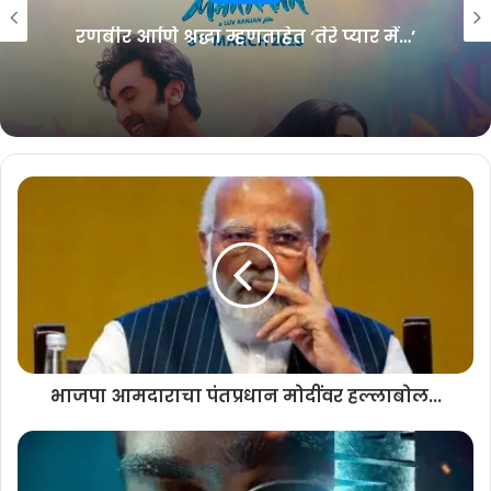
रणबीर आणि श्रद्धा म्हणताहेत ‘तेरे प्यार में…’
मराठी रंगभूमी आणि मनोरंजन विश्वात सात दशकांहून अधिक काळ जयंत सावरकर
कार्यरत होते. जयंत सावरकर यांचा जन्म १९३६ मधला. त्यांचं मूळ गाव गुहागर हे
होतं. त्यांचा मोठा भाऊ मुंबईत नोकरी करत होता. त्याच्याकडे जयंत सावरकर आले
आणि गिरगावातच त्यांचं वास्तव्य दीर्घकाळ होतं. आपल्या कारकिर्दीची सुरुवातीची बारा
वर्षे त्यांनी बॅक स्टेज आर्टिस्ट म्हणूनही काम केलं. त्याचवेळी ते नोकरीही करत होते.
मुंबई मराठी साहित्य संघात स्वयंसेवक आणि कार्यकर्ता म्हणूनही त्यांनी काम केलं.
हौशी नाट्य संस्थांमधून त्यांनी काम करण्यास सुरुवात केली. आचार्य अत्रे लिखित
आणि पुरुषोत्तम दारव्हेकर दिग्दर्शित किंग लिअर या नाटकात मास्टर दत्ताराम
यांच्यासह जयंत सावरकर यांना काम कऱण्याची संधी मिळाली. हे नाटक फार चाललं
नाही मात्र जयंत सावरकर यांनी केलेली विदुषकाची भूमिका चांगलीच गाजली.
भाजपा आमदाराचा पंतप्रधान मोदींवर हल्लाबोल...
१०० पेक्षा जास्त नाटकांमध्ये, तर हिंदी आणि मराठी सिनेमांमध्येही त्यांनी काम केलं
आहे. त्यांच्यामागे त्यांचा मुलगा कौस्तुभ आणि मुलगी सुवर्णा तसंच सुषमा असं कुटुंब
आहे. जयंत सावरकर यांनी अनंत दामले, केशवराव दाते, जयराम शिलेदार, दादा