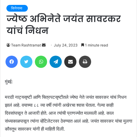
सिनेनामा
ज्येष्ठ अभिनेते जयंत सावरकर
यांचं निधन
Send
Team Rashtramat
July 24, 2023
1 minute read
an
Facebook
Twitter
WhatsApp
Telegram
Share via Email
Print
email
मुंबई:
मराठी नाट्यसृष्टी आणि चित्रपटसृष्टीतले ज्येष्ठ नेते जयंत सावरकर यांचं निधन
झालं आहे. वयाच्या ८८ व्या वर्षी त्यांनी अखेरचा श्वास घेतला. गेल्या काही
दिवसांपासून ते आजारी होते. आज त्यांची प्राणज्योत मालवली आहे. काल
संध्याकाळपासून त्यांना व्हेंटिलेटरवर ठेवण्यात आलं आहे. जयंत सावरकर यांचा मुलगा
कौस्तुभ सावरकर यांनी ही माहिती दिली.