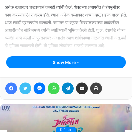
अनेक कलाकार घडवण्याचं कामही त्यांनी केलं. शेवटच्या क्षणापर्यंत ते रंगभूमीवर
काम करण्यासाठी सक्रिय होते. त्यांना अनेक कलाकार अण्णा म्हणून हाक मारत होते.
आज त्यांची प्राणज्योत मालवली. समांतर या सुहास शिरवाळकरांच्या कादंबरीवर
आधारीत वेब सीरिजमध्ये त्यांनी ज्योतिष्याची भूमिका केली होती. पु.ल. देशपांडे यांच्या
व्यक्ती आणि वल्ली या पुस्तकावर आधारीत त्याच शीर्षकाच्या नाटकात त्यांनी अंतू बर्वा
ही भूमिका साकारली होती. ती भूमिका लोकांच्या आजही स्मरणात आहे.
Related Articles
Show More
‘लहानपण देगा देवा’त रोहित खांडेकरची छाप
Facebook
Twitter
Messenger
WhatsApp
Telegram
Share via Email
Print
August 7, 2026
गोवा मराठी चित्रपट महोत्सवात घ्या ‘या’
चित्रपटांचा आस्वाद
August 3, 2026
सिनेनामा