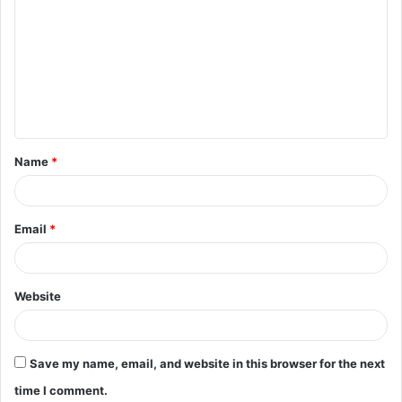
o
m
m
e
n
t
Name
*
*
Email
*
Website
Save my name, email, and website in this browser for the next
time I comment.