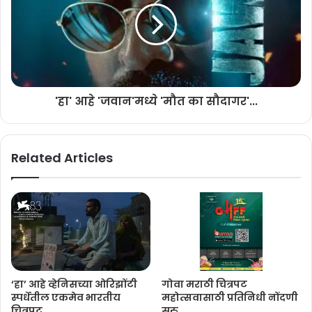
साळवी, नानासाहेब फाटक, पंडितराव नगरकर, परशुराम सामंत, बाळ कोल्हटकर,
भालचंद्र पेंढारकर, रामदास कामत, राजा परांजपे, सुरेश हळदणकर यांच्यासह अद्वैत
दादरकर, मंगेश कदम, चंद्रकांत कुलकर्णी, समीर विद्वांस या आणि अशा अनेक
जुन्या नव्या पिढीतील दिग्दर्शकांसह काम केलं आहे. जयंत सावरकर यांनी तीसपेक्षा
जास्त हिंदी सिनेमांमध्येही कामं केली आहेत. ९७ व्या नाट्य परिषदेचं अध्यक्षपदही
जयंत सावरकर यांनी भुषवलं आहे.
'हा' आहे 'जवान'मध्ये 'मौत का सौदागर'...
Related Articles
‘हा’ आहे ​व्हेनिसच्या ओरिझोंटी
गोवा मराठी चित्रपट
स्पर्धेतील एकमेव भारतीय
महोत्सवासाठी प्रतिनिधी नोंदणी
चित्रपट
सुरु