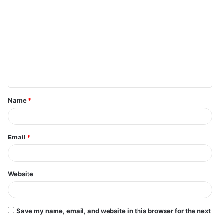
o
m
m
e
n
t
Name
*
*
Email
*
Website
Save my name, email, and website in this browser for the next