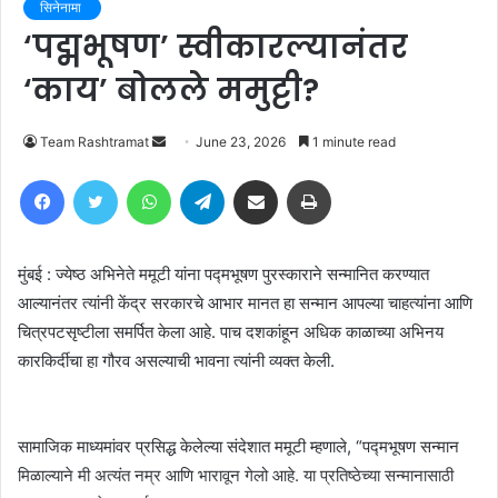
सिनेनामा
‘पद्मभूषण’ स्वीकारल्यानंतर
‘काय’ बोलले ममुट्टी?
Send
Team Rashtramat
June 23, 2026
1 minute read
an
Facebook
Twitter
WhatsApp
Telegram
Share via Email
Print
email
मुंबई : ज्येष्ठ अभिनेते ममूटी यांना पद्मभूषण पुरस्काराने सन्मानित करण्यात
आल्यानंतर त्यांनी केंद्र सरकारचे आभार मानत हा सन्मान आपल्या चाहत्यांना आणि
चित्रपटसृष्टीला समर्पित केला आहे. पाच दशकांहून अधिक काळाच्या अभिनय
कारकिर्दीचा हा गौरव असल्याची भावना त्यांनी व्यक्त केली.
सामाजिक माध्यमांवर प्रसिद्ध केलेल्या संदेशात ममूटी म्हणाले, “पद्मभूषण सन्मान
मिळाल्याने मी अत्यंत नम्र आणि भारावून गेलो आहे. या प्रतिष्ठेच्या सन्मानासाठी