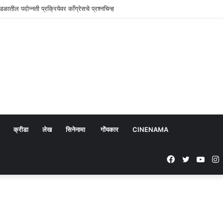
ळातील पदोन्नती प्रक्रियेवर काँग्रेसचे प्रश्नचिन्ह
क्रीडा
लेख
सिनेनामा
गोंयकार
CINENAMA
Facebook
Twitter
YouT
I