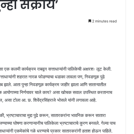
न्हा सक्रीय’
2 minutes read
 असा एक कलमी कार्यक्रम राबवून सत्ताधाऱ्यांनी पालिकेची अक्षरशः लूट केली.
त्ताधाऱ्यांनी शहरात नारळ फोडण्याचा धडाका लावला पण, निवडणूक पुढे
ायब झाले. आता पुन्हा निवडणूक कार्यक्रम जाहीर झाला आणि साताऱ्यातील
डणूक आयोगाच्या निर्णयावर चाले काय? असा खोचक सवाल उपस्थित करतानाच
, असा टोला आ. छ. शिवेंद्रसिंहराजे भोसले यांनी लगावला आहे.
े की, भ्रष्टाचाराचा मुद्दा पुढे करून, सातारकरांना भावनिक करून सातारा
्याच्या घोषणा करणाऱ्यानीच पालिकेला भ्रष्टाचाराचे कुरण बनवले. गेल्या पाच
ताधाऱ्यांनी एकमेकांचे गळे धरण्याचे प्रकार सातारकरांनी हताश होऊन पाहिले.