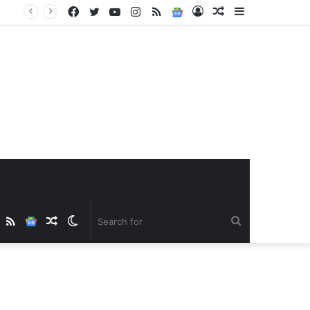
Facebook
Twitter
YouTube
Instagram
RSS
Google
Log
Random
Sidebar
News
In
Article
ube
nstagram
RSS
Google
Random
Switch
Search
News
Article
skin
for