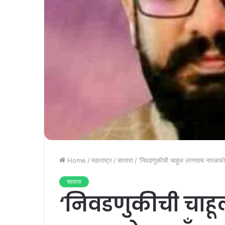
Home
/
महाराष्ट्र
/
सातारा
/
‘निवडणुकीची चाहूल लागताच नारळफोड्य
सातारा
‘निवडणुकीची चाह