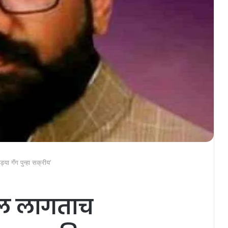
ा गॅंग पुन्हा सक्रीय’
ूल लागताच