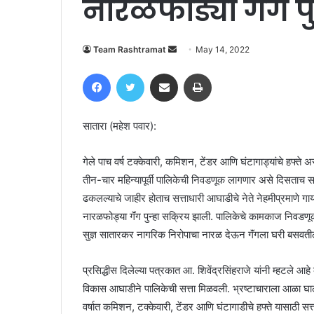
नारळफोड्या गॅंग पु
Send
Team Rashtramat
May 14, 2022
an
Facebook
Twitter
Share via Email
Print
email
सातारा (महेश पवार):
गेले पाच वर्ष टक्केवारी, कमिशन, टेंडर आणि घंटागाड्यांचे हफ्ते
तीन-चार महिन्यापूर्वी पालिकेची निवडणूक लागणार असे दिसताच स
ढकलल्याचे जाहीर होताच सत्ताधारी आघाडीचे नेते नेहमीप्रमाणे ग
नारळफोड्या गॅंग पुन्हा सक्रिय झाली. पालिकेचे कामकाज निव
सुज्ञ सातारकर नागरिक निरोपाचा नारळ देऊन गॅंगला घरी बसवतील
प्रसिद्धीस दिलेल्या पत्रकात आ. शिवेंद्रसिंहराजे यांनी म्हटले आह
विकास आघाडीने पालिकेची सत्ता मिळवली. भ्रष्टाचाराला आळा घालण
वर्षात कमिशन, टक्केवारी, टेंडर आणि घंटागाडीचे हफ्ते यासाठी सत्