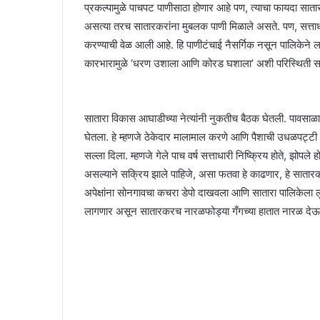
प्रकल्पामुळे पाचपट पाणीसाठा होणार आहे पण, त्याचा फायदा सातार
असत्या तरच सातारकरांना मुबलक पाणी मिळाले असते. पण, सत्ताधाऱ्य
करण्याची वेळ आली आहे. हि पाणीटंचाई नैसर्गिक नसून पालिकेने ल
कारभारामुळे ‘धरण उशाला आणि कोरड घशाला’ अशी परिस्थिती 
सातारा विकास आघाडीच्या नेत्यांनी नुकतीच बैठक घेतली. पावसाळा तो
घेतला. हे म्हणजे ठेकेदार मालामाल करणे आणि पैशाची उधळपट्टी करण
सल्ला दिला. म्हणजे गेले पाच वर्ष सत्ताधारी निष्क्रिय होते, झ
असल्याने सक्रिय झाले पाहिजे, असा फतवा हे काढणार, हे सातारकर
अपेक्षांना सोनगावचा कचरा डेपो दाखवला आणि सातारा पालिकेला 
लागणार असून सातारकरच नारळफोड्या गँगच्या हातात नारळ देऊन य