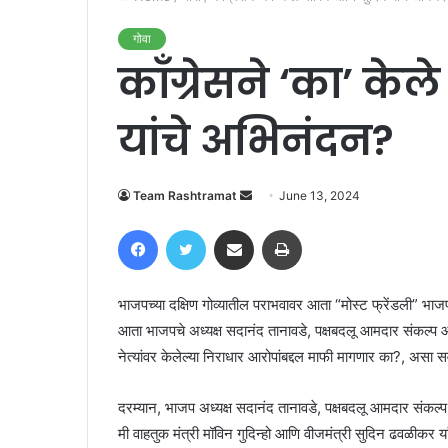
गोवा
काँग्रेसने ‘का’ क
यांचे अभिनंदन?
Send
Team Rashtramat
June 13, 2024
an
Facebook
Twitter
Share via Email
Print
email
भाजपच्या दक्षिण गोव्यातील पराभवावर आता “मोस्ट फ्रेंडली” भाजप 
आता भाजपचे अध्यक्ष सदानंद तानावडे, पक्षबदलू आमदार संकल्प आ
नेत्यांवर केलेल्या निराधार आरोपांबद्दल माफी मागणार का?, असा
दरम्यान, भाजप अध्यक्ष सदानंद तानावडे, पक्षबदलू आमदार संकल्प
मी वाहतुक मंत्री मॉविन गुदिन्हो आणि वीजमंत्री सुदिन ढवळीक