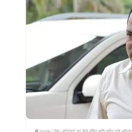
Home
/
गोवा
/
काँग्रेसने ‘का’ केले मॉविन आणि सुदिन यांचे अभिनं