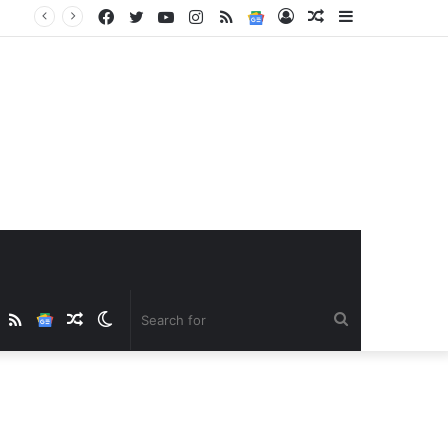
Facebook
Twitter
YouTube
Instagram
RSS
Google
Log
Random
Sidebar
News
In
Article
ube
nstagram
RSS
Google
Random
Switch
Search
News
Article
skin
for