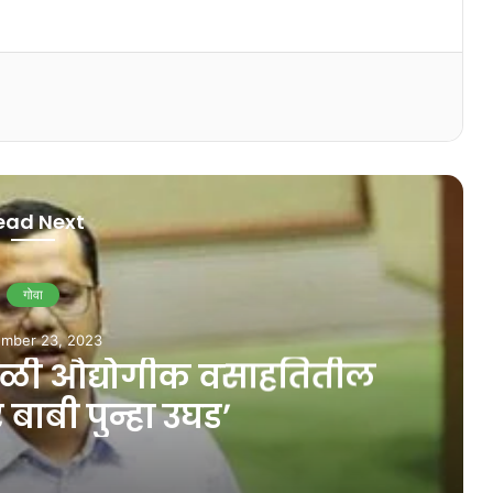
ead Next
गोवा
mber 23, 2023
कळ्ळी औद्योगीक वसाहतितील
बाबी पुन्हा उघड’