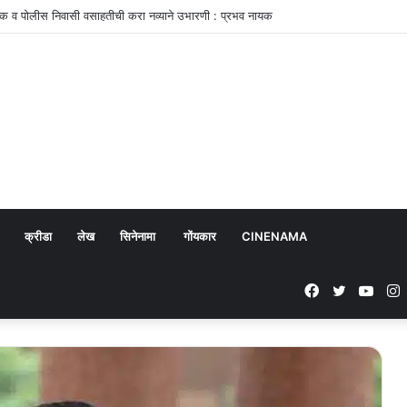
 रोहित खांडेकरची छाप
क्रीडा
लेख
सिनेनामा
गोंयकार
CINENAMA
Facebook
Twitter
YouT
I