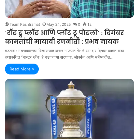
Team Rashtramat
May 24, 2025
0
12
‘​रॉट टू प्लॉट आणि प्लॉट टू पोटलो’ : दिगंबर
कामतांची मायावी रणनीती : प्रभव नायक
मडगाव : मडगावकरांचा विश्वासघात करुन भाजपात गेलेले आमदार दिगंबर कामत यांचा
तथाकथित “मास्टर प्लॅन” हे मडगावच्या वारशाचा, लोकांचा आणि भविष्यातील…
Read More »