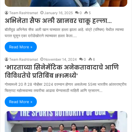
Team Rashtramat
January 16, 2025
0
5
अभिनेता सैफ अली खानवर चाकू हल्ला…
बॉलीवूड अभिनेता सैफ अली खान याच्यावर हल्ला झाला आहे. वांद्रे (पश्चिम) येथील त्याच्या
घरात घुसून एका दरोडेखोराने त्याच्यावर हल्ला केला.…
Read More »
Team Rashtramat
November 14, 2024
0
6
‘भारताच्या सिनेमॅटिक अनेकतावादाचे आणि
विविधतेचे प्रतिबिंब IFFIमध्ये’
गोव्यामध्ये 20 ते 28 नोव्हेंबर 2024 दरम्यान होणार असलेल्या 55व्या भारतीय आंतरराष्ट्रीय
चित्रपट महोत्सवाच्या तयारीचा आढावा घेण्यासाठी माहिती आणि प्रसारण…
Read More »