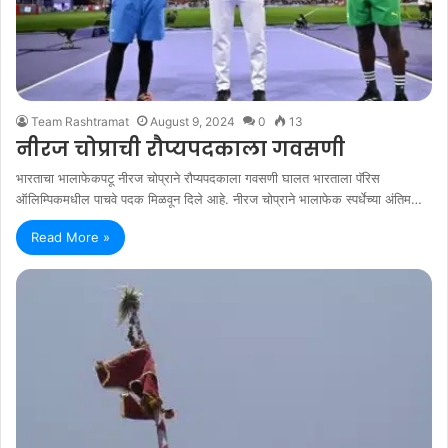
Team Rashtramat
August 9, 2024
0
13
नीरज चोप्राची रौप्यपदकाला गवसणी
भारताचा भालाफेकपटू नीरज चोप्राने रौप्यपदकाला गवसणी घालत भारताला पॅरिस
ऑलिम्पिकमधील पाचवे पदक मिळवून दिले आहे. नीरज चोप्राने भालाफेक स्पर्धेच्या अंतिम…
Read More »