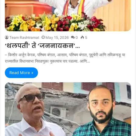
Team Rashtramat
May 15, 2026
0
5
‘थलपती’ ते ‘जननायकन’…
– किशोर अर्जुन केरळ, पश्चिम बंगाल, आसाम, पश्चिम बंगाल, पुद्दुचेरी आणि तमिळनाडू या
राज्यातील विधानसभा निवडणुका नुकत्याच पार पडल्या. आणि…
Read More »