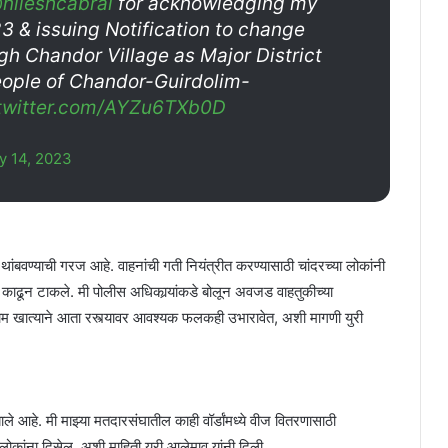
nileshcabral
for acknowledging my
3 & issuing Notification to change
h Chandor Village as Major District
ople of Chandor-Guirdolim-
.twitter.com/AYZu6TXb0D
y 14, 2023
ंबवण्याची गरज आहे. वाहनांची गती नियंत्रीत करण्यासाठी चांदरच्या लोकांनी
 काढून टाकले. मी पोलीस अधिकार्‍यांकडे बोलून अवजड वाहतुकीच्या
धकाम खात्याने आता रस्त्यावर आवश्यक फलकही उभारावेत, अशी मागणी युरी
झाले आहे. मी माझ्या मतदारसंघातील काही वॉर्डांमध्ये वीज वितरणासाठी
ास लोकांना दिसेल, अशी माहिती युरी आलेमाव यांनी दिली.