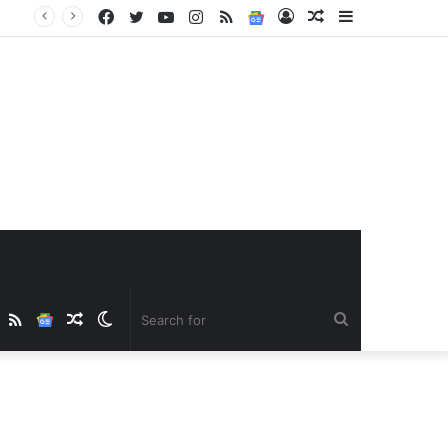
Facebook
Twitter
YouTube
Instagram
RSS
Google
Log
Random
Sidebar
News
In
Article
ube
nstagram
RSS
Google
Random
Switch
Search
News
Article
skin
for