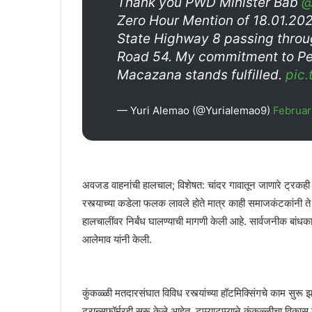
Thank you PWD Minister Bab
@
Zero Hour Mention of 18.01.202
State Highway 8 passing throug
Road 54. My commitment to Pe
Macazana stands fulfilled.
pic
— Yuri Alemao (@Yurialemao9)
Februar
अवजड वाहनांची हालचाल; विशेषत: चांदर गावातून जाणारे ट्रकही था
रस्त्याच्या कडेला फलक लावले होते मात्र काही समाजकंटकांनी ते
हालचालींवर निर्बंध घालण्याची मागणी केली आहे. सार्वजनीक बां
आलेमाव यांनी केली.
कुंकळ्ळी मतदारसंघात विविध रस्त्यांच्या हॉटमिक्सिंगचे काम सुरू 
ट्रान्सफॉर्मरही सुरू केले आहेत. टप्प्याटप्प्याने कुंकळ्ळीचा विक