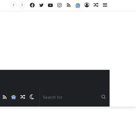
Facebook
Twitter
YouTube
Instagram
RSS
Google
Log
Random
Sidebar
News
In
Article
ube
nstagram
RSS
Google
Random
Switch
Search
News
Article
skin
for