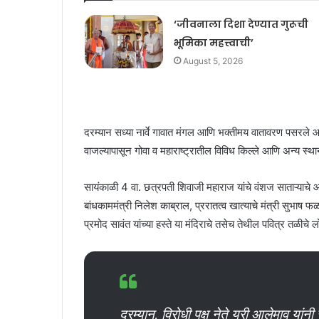
‘जीवनाला दिशा देण्यात गुरूची
भूमिका महत्त्वाची’
August 5, 2026
दरम्यान सध्या नार्वे गावात मंगल आणि भक्तीमय वातावरण पसरले 
वाजल्यापासून गोवा व महाराष्ट्रातील विविध किल्ले आणि अन्य स्
सायंकाळी 4 वा. छत्रपती शिवाजी महाराज यांचे वंशज साताऱ्याचे आम
बांधकाममंत्री निलेश काब्राल, प्ररातत्व खात्याचे मंत्री सुभाष फळ
प्रमोद सावंत यांच्या हस्ते या मंदिराचे तसेच तेथील पवित्र तळीचे 
दरम्यान, विरोधी पक्ष नेते युरी आलेमाव यांनी स