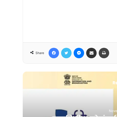
Facebook
Twitter
Messenger
Share via Email
Print
Share
R