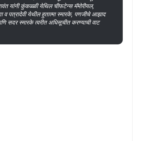
सावंत यांनी कुंकळ्ळी येथिल चीफटेन्स मॅमोरीयल,
व पत्रादेवी येथील हुतात्मा स्मारके, पणजीचे आझाद
ची आणि सदर स्मारके त्वरीत अधिसूचीत करण्याची वाट