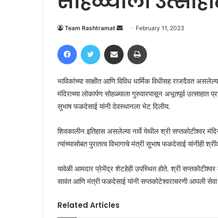
सोहळ्याला उत्साहात
Send
Team Rashtramat
February 11, 2023
an
Facebook
Twitter
Share via Email
Print
email
भाविकांच्या साक्षीत आणि विविध धार्मिक विधीसह राजदैवत असलेल्या आ
मंदिराच्या लोकार्पण सोहळ्याला गुरुवारपासून अभूतपूर्व उत्साहात प्
सुभाष फळदेसाई यांनी देवस्थानला भेट दिलीय.
शिवकालीन इतिहास असलेल्या नार्वे येथील श्री सप्तकोटीश्वर मंदिर
त्यांच्यासोबत पुरातत्व विभागाचे मंत्री सुभाष फळदेसाई यांनीही 
यावेळी आमदार प्रेमेंद्र शेटहेही उपस्थित होते. श्री सप्तकोटीश्वर
सावंत आणि मंत्री फळदेसाई यांनी सप्तकोटेश्वराचरणी आपली सेवा 
Related Articles