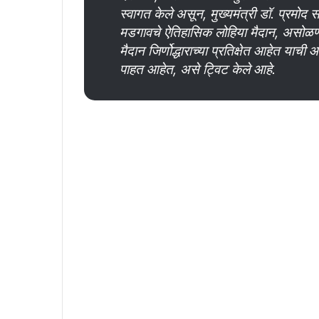
स्वागत केले असून, मुख्यमंत्री डॉ. प्रमोद 
मडगावचे ऐतिहासिक लोहिया मैदान, असोळणा 
मैदान जिर्णोद्धाराच्या प्रतिक्षेत आहेत या
पाहत आहेत, असे ट्विट केले आहे.