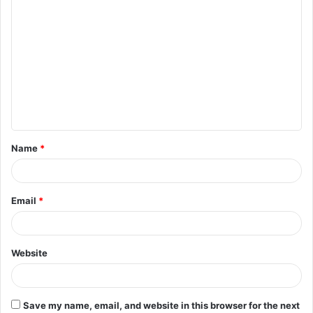
C
o
m
m
e
n
t
Name
*
*
Email
*
Website
Save my name, email, and website in this browser for the next