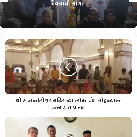
दिवसाची सांगता
May 5, 2025
श्री सप्तकोटीश्वर मंदिराच्या लोकार्पण सोहळ्याला
उत्साहात प्रारंभ