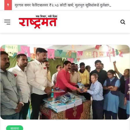
मुरगाव समर फेस्टिव्हलवर ₹२.५३ कोटी खर्च; मूलभूत सुविधांकडे दुर्लक्षाचा काँग्रेसचा आरोप
Menu
S
fo
सातारा