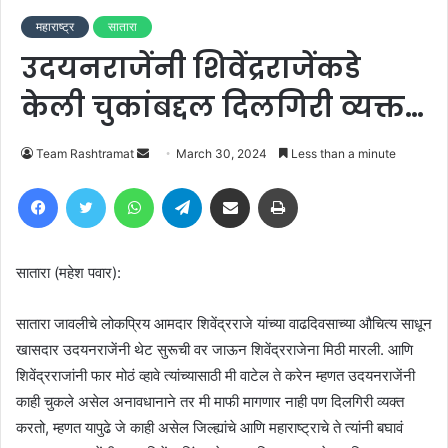
महाराष्ट्र
सातारा
उदयनराजेंनी शिवेंद्रराजेंकडे
केली चुकांबद्दल दिलगिरी व्यक्त…
Send
Team Rashtramat
March 30, 2024
Less than a minute
an
Facebook
Twitter
WhatsApp
Telegram
Share via Email
Print
email
सातारा (महेश पवार):
सातारा जावलीचे लोकप्रिय आमदार शिवेंद्रराजे यांच्या वाढदिवसाच्या औचित्य साधून
खासदार उदयनराजेंनी थेट सुरूची वर जाऊन शिवेंद्रराजेना मिठी मारली. आणि
शिवेंद्रराजांनी फार मोठं व्हावे त्यांच्यासाठी मी वाटेल ते करेन म्हणत उदयनराजेंनी
काही चुकले असेल अनावधानाने तर मी माफी मागणार नाही पण दिलगिरी व्यक्त
करतो, म्हणत यापुढे जे काही असेल जिल्ह्यांचे आणि महाराष्ट्राचे ते त्यांनी बघावं