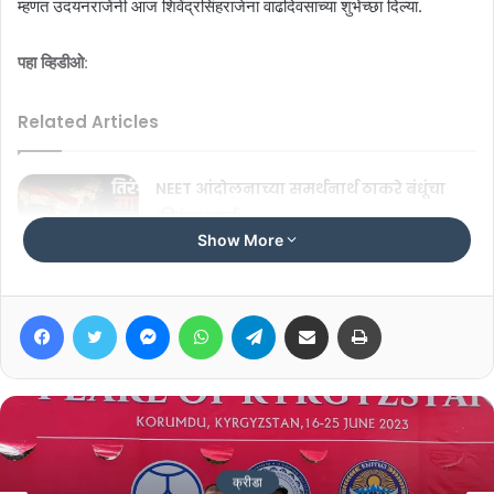
म्हणत उदयनराजेंनी आज शिवेंद्रसिंहराजेना वाढदिवसाच्या शुभेच्छा दिल्या.
पहा व्हिडीओ
:
Related Articles
NEET आंदोलनाच्या समर्थनार्थ ठाकरे बंधूंचा
‘तिरंगा मार्च’
Show More
July 25, 2026
‘आदेश देणाऱ्यांवर कारवाई का नाही?’
Facebook
Twitter
Messenger
WhatsApp
Telegram
Share via Email
Print
July 24, 2026
क्रीडा