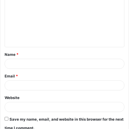
o
m
m
e
n
t
Name
*
*
Email
*
Website
Save my name, email, and website in this browser for the next
time I comment.