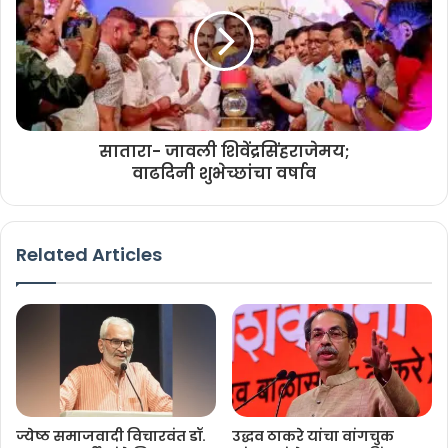
सातारा- जावली शिवेंद्रसिंहराजेमय;
वाढदिनी शुभेच्छांचा वर्षाव
Related Articles
ज्येष्ठ समाजवादी विचारवंत डॉ.
उद्धव ठाकरे यांचा वांगचुक