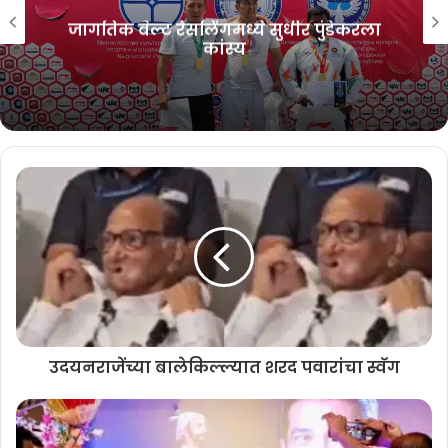
जागतिक बेल्ट रेसलिंगमध्ये सुधीर पुंडेकरला
कांस्य
उदयनराजेंच्या बालेकिल्ल्यात शरद पवारांचा स्वॅग