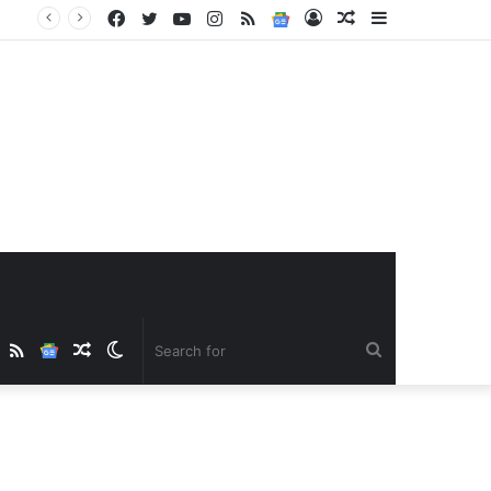
Facebook
Twitter
YouTube
Instagram
RSS
Google
Log
Random
Sidebar
News
In
Article
ube
nstagram
RSS
Google
Random
Switch
Search
News
Article
skin
for