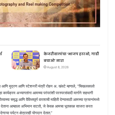
थ
केजरीवालांचा ‘भाजप हटाओ, गाडी
बचाओ’ नारा
August 8, 2026
ण आणि मुद्रण आणि स्टेशनरी मंत्री रोहन अ. खंवटे म्हणाले, “चिखलकालो
कार्यक्रम अभ्यागतांना आमच्या परंपरांशी परस्परसंवादी मार्गाने सहभागी
याच्या समृद्ध आणि वैविध्यपूर्ण वारशाची माहिती देण्यासाठी आमच्या प्रयत्नांमध्ये
ंबा देताना आम्हाला अभिमान वाटतो, जे केवळ आमचा भूतकाळ साजरा करत
ऱ्या पर्यटन क्षेत्रातही योगदान देतात.”