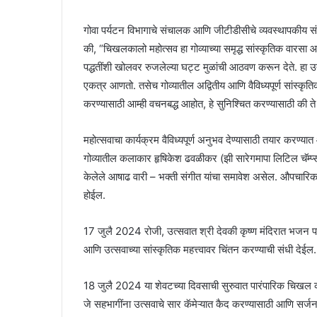
गोवा पर्यटन विभागाचे संचालक आणि जीटीडीसीचे व्यवस्थापकीय 
की, “चिखलकालो महोत्सव हा गोव्याच्या समृद्ध सांस्कृतिक वारसा 
पद्धतींशी खोलवर रुजलेल्या घट्ट मुळांची आठवण करून देते. हा
एकत्र आणतो. तसेच गोव्यातील अद्वितीय आणि वैविध्यपूर्ण सांस्कृ
करण्यासाठी आम्ही वचनबद्ध आहोत, हे सुनिश्चित करण्यासाठी की ते 
महोत्सवाचा कार्यक्रम वैविध्यपूर्ण अनुभव देण्यासाठी तयार करण्य
गोव्यातील कलाकार हृषिकेश ढवळीकर (झी सारेगमापा लिटिल चॅम्प्सचे
केलेले आषाढ वारी – भक्ती संगीत यांचा समावेश असेल. औपचारिक
होईल.
17 जुलै 2024 रोजी, उत्सवात श्री देवकी कृष्ण मंदिरात भजन पठण
आणि उत्सवाच्या सांस्कृतिक महत्त्वावर चिंतन करण्याची संधी देईल.
18 जुलै 2024 या शेवटच्या दिवसाची सुरुवात पारंपारिक चिखल काल
जे सहभागींना उत्सवाचे सार कॅमेऱ्यात कैद करण्यासाठी आणि सर्जन