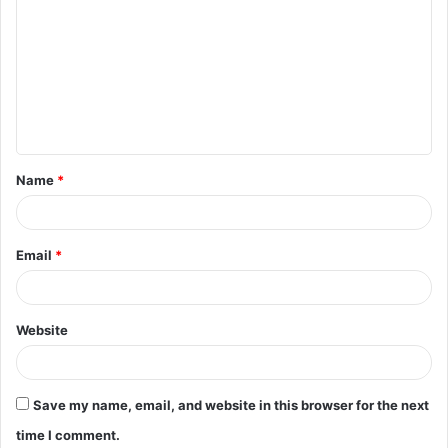
o
m
m
e
n
t
Name
*
*
Email
*
Website
Save my name, email, and website in this browser for the next
time I comment.