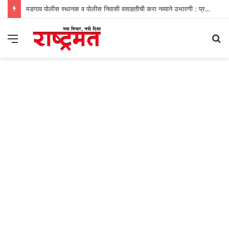
मडगाव पोलीस स्थानक व पोलीस निवासी वसाहतीची करा नव्याने उभारणी : प्रभव नायक
Menu
S
fo