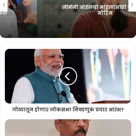
July 31, 2026
जेमिनी ऑईलची महिलांसाठी ‘हि’ विशेष
मोहिम
गोव्यातून होणार लोकसभा निवडणूक प्रचार आरंभ?