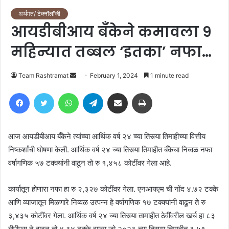
अर्थमत/ टेक्नॉलॉजी
आयडीबीआय बँकेने कमावला ९
महिन्यात तब्बल ‘इतका’ नफा…
Send
Team Rashtramat
February 1, 2024
1 minute read
an
Facebook
Twitter
WhatsApp
Telegram
Share via Email
Print
email
आज आयडीबीआय बँकेने त्यांच्या आर्थिक वर्ष २४ च्या तिसर्‍या तिमाहीच्या वित्तीय
निष्कर्शांची घोषणा केली. आर्थिक वर्ष २४ च्या तिसर्‍या तिमाहीत बँकेचा निव्वळ नफा
वर्षागणिक ५७ टक्क्यांनी वाढून तो रु १,४५८ कोटींवर गेला आहे.
कार्यातून होणारा नफा हा रु २,३२७ कोटींवर गेला. एनआयएम ची नोंद ४.७२ टक्के
आणि व्याजातून मिळणारे निव्वळ उत्पन्न हे वर्षागणिक १७ टक्क्यांनी वाढून ते रु
३,४३५ कोटींवर गेला. आर्थिक वर्ष २४ च्या ‍तिसर्‍या तामाहीत ठेवींवरील खर्च हा ८३
बीपीएस ने वाढून तो ४.३४ टक्के झाला जो २०२३ च्या तिसर्‍या तिमाहीत ३.५१