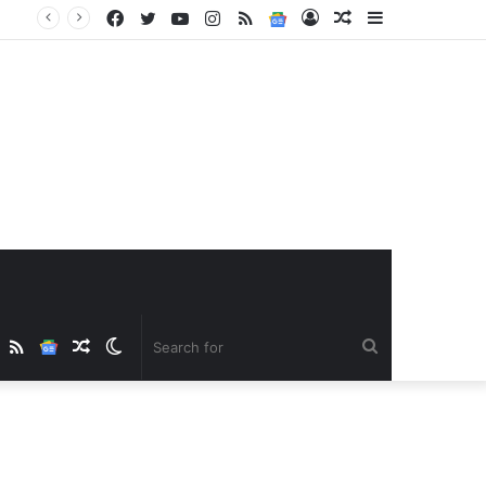
Facebook
Twitter
YouTube
Instagram
RSS
Google
Log
Random
Sidebar
News
In
Article
ube
nstagram
RSS
Google
Random
Switch
Search
News
Article
skin
for