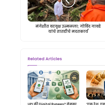
मंगेशीत वटवृक्ष उन्मळला; गोविंद गावडे
यांचे तातडीचे मदतकार्य
Related Articles
UPI की Digital Rupees? नेमका
‘एक देश, ए