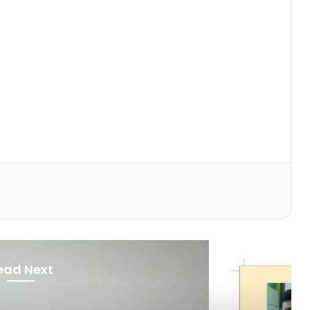
ead Next