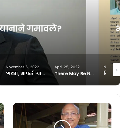
लेख
uly 16, 2023
या यमकांत न भंगणारे अभंग
April 25, 2022
November 20, 2025
October 
‘गड्या, आपली ग्रामपंचायतच बरी’
There May Be No Consoles in the Future, EA Exec Says
जिंकलेल्या बक्षीस किंवा भेटवस्तूसाठी कर का भरावा?