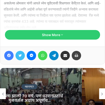
असलेल्या ओमकार यांनी आपले ध्येय यूपीएससी शिक्षणावर केंद्रित केलं. आणि आई-
वडिलांचे ध्येय आणि आईची अपेक्षा पूर्ण करण्यासाठी त्यांनी जिद्दीने अभ्यास करायला
सुरुवात केली. आणि त्यांच्या या जिद्दीला यश प्राप्त झालेला आहे. देशाच्या रँक मध्ये
त्यांचा क्रमांक 433 आहे. त्यांच्या या यशाबद्दल सर्व स्तरातून त्यांच्यावर
अभिनंदनाचा वर्षाव होत आहे.
Show More
Related Articles
Facebook
Twitter
Messenger
WhatsApp
Telegram
Share via Email
Print
“महाराज, आता तिकीट द्या, नाहीतर गळफास
घ्यायला दोरी द्या”
January 19, 2026
परळी आरोग्य केंद्र बनले असुविधाचे केंद्र…?
May 5, 2025
सातारा
१ रोजी आपची स्वराज्य यात्रा