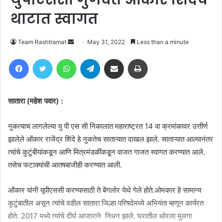
थाटात स्वागत
Send
Team Rashtramat
May 31, 2022
Less than a minute
an
Facebook
Twitter
WhatsApp
Telegram
Share via Email
Print
email
सातारा (महेश पवार) :
नुकत्याच लागलेल्या यु पी एस सी निकालात महाराष्ट्रत 14 वा क्रमांकावर उत्तीर्ण
झालेले ओंकार राजेंद्र शिंदे हे नुकतेच साताऱ्यात दाखल झाले. साताऱ्यात आल्यानंतर
त्यांचे कुटुंबीयांकडून आणि मित्रमंडळींकडून वाजत गाजत स्वागत करण्यात आले.
तसेच फटाक्यांची आतषबाजीही करण्यात आली.
ओंकार यांनी यूपीएससी करण्यासाठी ते बेंगलोर येथे गेले होते.ओमकार हे सामान्य
कुटुंबातील असून त्यांचे वडील सातारा जिल्हा परिषदेमध्ये अभियंता म्हणून कार्यरत
होते. 2017 मध्ये त्यांचे दीर्घ आजाराने निधन झाले. घरातील थोरला मुलगा