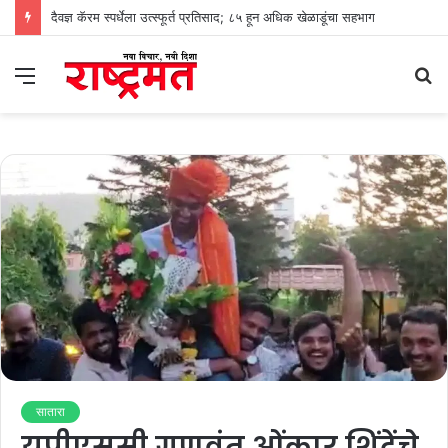
दैवज्ञ कॅरम स्पर्धेला उत्स्फूर्त प्रतिसाद; ८५ हून अधिक खेळाडूंचा सहभाग
Menu
S
fo
सातारा
युपीएससी गुणवंत ओंकार शिंदेंचे