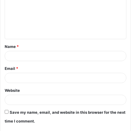
m
m
e
n
t
Name
*
*
Email
*
Website
Save my name, email, and website in this browser for the next
time I comment.