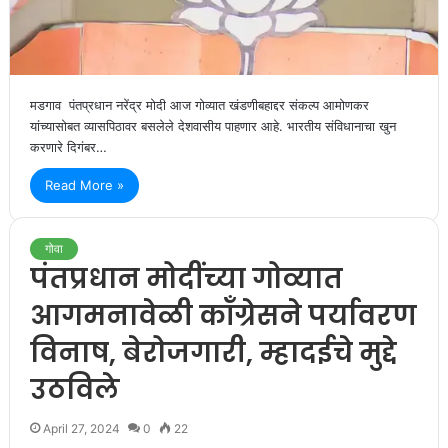
मडगाव पंतप्रधान नरेंद्र मोदी आज गोव्यात खंडणीबहाद्दर संकल्प आमोणकर
यांच्यासोबत व्यासपिठावर बसलेले देशवासीय पाहणार आहे. भारतीय संविधानाचा खुन
करणारे दिगंबर…
Read More »
गोवा
पंतप्रधान मोदींच्या गोव्यात
आगमनावेळी कॉंग्रेसने पर्यावरण
विनाष, बेरोजगारी, म्हादईचे मुद्दे
उठविले
April 27, 2024
0
22