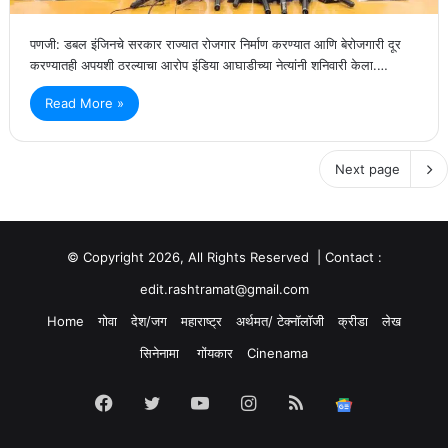
पणजी: डबल इंजिनचे सरकार राज्यात रोजगार निर्माण करण्यात आणि बेरोजगारी दूर
करण्यातही अपयशी ठरल्याचा आरोप इंडिया आघाडीच्या नेत्यांनी शनिवारी केला.…
Read More »
Next page
© Copyright 2026, All Rights Reserved | Contact :
edit.rashtramat@gmail.com
Home
गोवा
देश/जग
महाराष्ट्र
अर्थमत/ टेक्नॉलॉजी
क्रीडा
लेख
सिनेनामा
गोंयकार
Cinenama
Facebook
Twitter
YouTube
Instagram
RSS
Google