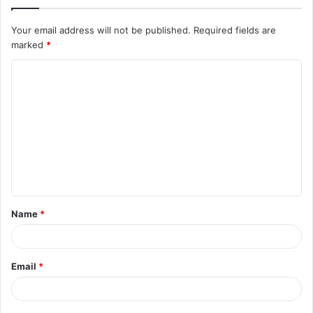
Your email address will not be published.
Required fields are
marked
*
C
o
m
m
e
n
t
Name
*
*
Email
*