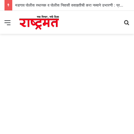
मडगाव पोलीस स्थानक व पोलीस निवासी वसाहतीची करा नव्याने उभारणी : प्रभव नायक
Menu
S
fo