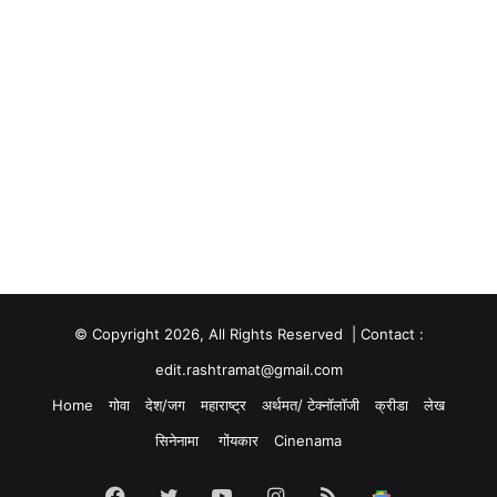
© Copyright 2026, All Rights Reserved | Contact :
edit.rashtramat@gmail.com
Home
गोवा
देश/जग
महाराष्ट्र
अर्थमत/ टेक्नॉलॉजी
क्रीडा
लेख
सिनेनामा
गोंयकार
Cinenama
Facebook
Twitter
YouTube
Instagram
RSS
Google