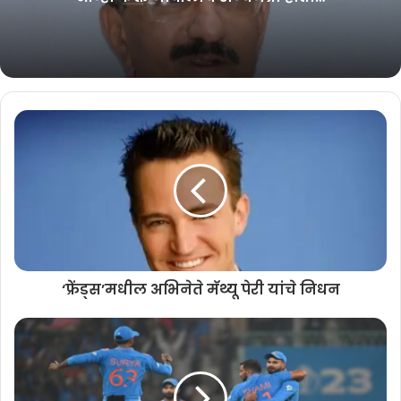
‘फ्रेंड्स’मधील अभिनेते मॅथ्यू पेरी यांचे निधन