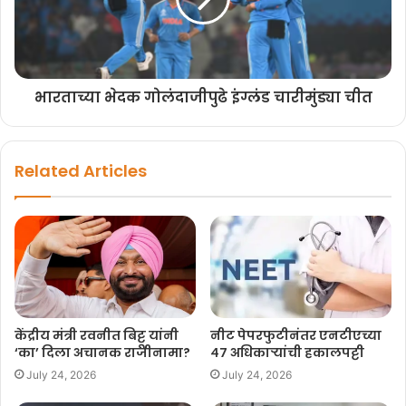
भारताच्या भेदक गोलंदाजीपुढे इंग्लंड चारीमुंड्या चीत
Related Articles
केंद्रीय मंत्री रवनीत बिट्टू यांनी
नीट पेपरफुटीनंतर एनटीएच्या
‘का’ दिला अचानक राजीनामा?
४७ अधिकाऱ्यांची हकालपट्टी
July 24, 2026
July 24, 2026