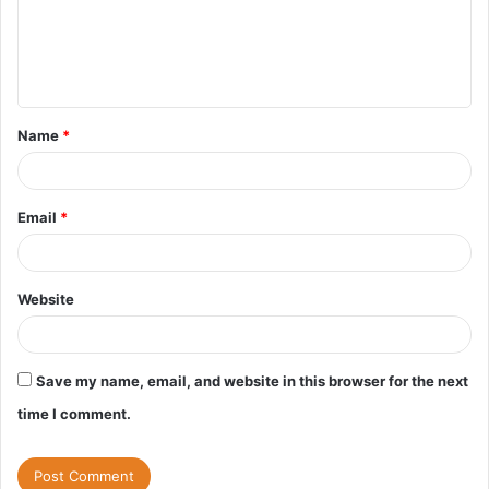
m
e
n
t
Name
*
*
Email
*
Website
Save my name, email, and website in this browser for the next
time I comment.