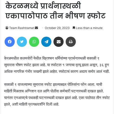
केरळमध्ये प्रार्थनास्थळी
एकापाठोपाठ तीन भीषण स्फोट
Send
Team Rashtramat
October 29, 2023
Less than a minute
an
Facebook
Twitter
WhatsApp
Telegram
Share via Email
Print
email
केरळमधील कलमसेरी येथील ख्रिश्चन धर्मियांच्या प्रार्थनास्थळी सकाळी ९
सुमारास भीषण स्फोट झाला आहे. या स्फोटात १ जणाचा मृत्यू झाला असून, ३६ हून
अधिक नागरिक गंभीर जखमी झाले आहेत. स्फोटाचं कारण अद्याप समोर आलं नाही.
सकाळी ९ वाजल्याच्या सुमारास स्फोट झाल्याबद्दल पोलिसांना फोन आला. याची
माहिती मिळताच अग्निशन दल आणि पोलीस कर्मचारी घटनास्थळी दाखल झाले.
यानंतर एनआयएचे पथकही घटनास्थळी दाखल झालं आहे. एका पाठोपाठ तीन स्फोट
झाले, अशी माहिती प्रत्यक्षदर्शीने दिली आहे.