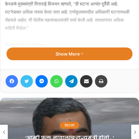
केरळचे मुख्यमंत्री पिनाराई विजयन म्हणाले, “ही घटना अत्यंत दुर्दैवी आहे.
घटनेबाबत अधिक तपास केला जात आहे. एर्नाकुलममधील अधिकारी घटनास्थळी
पोहचले आहेत. मी पोलीस महासंचालकांशी चर्चा केली आहे. तपासानंतर अधिक
माहिती मिळेल.”
Related Articles
Show More
‘आंदोलन म्हणजे लाठीमार नाही’;
विद्यार्थ्यांवरील पोलिस कारवाईवर सर्वोच्च
Facebook
Twitter
Messenger
WhatsApp
Telegram
Share via Email
Print
न्यायालयाची टिप्पणी
July 27, 2026
सीजेपी आंदोलनाच्या कथित विदेशी
फंडिंगबाबत दिशाभूल; परराष्ट्र मंत्रालयाचा
खुलासा
देश/जग
July 26, 2026
‘आम्ही फक्त नावालाच राज्यमंत्री होतो…’