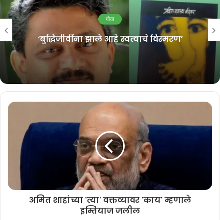
महाराष्ट्र
शरद पवार ब्रीच कँडी रुग्णालयात दाखल
अमित शाहांच्या 'त्या' वक्तव्यावर 'काय' म्हणाले
इम्तियाज जलील