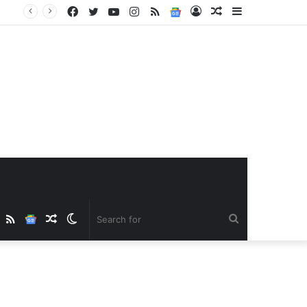
Facebook
Twitter
YouTube
Instagram
RSS
Google
Log
Random
Sidebar
News
In
Article
ube
nstagram
RSS
Google
Random
Switch
Search
News
Article
skin
for