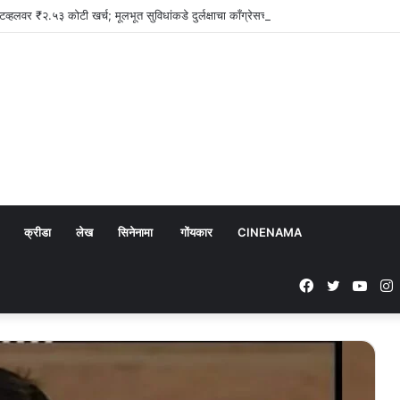
िव्हलवर ₹२.५३ कोटी खर्च; मूलभूत सुविधांकडे दुर्लक्षाचा काँग्रेसचा आरोप
क्रीडा
लेख
सिनेनामा
गोंयकार
CINENAMA
Facebook
Twitter
YouT
I