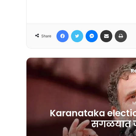
Facebook
Twitter
Messenger
Share via Email
Print
Share
R
M
Karanataka election
सगळयात ज