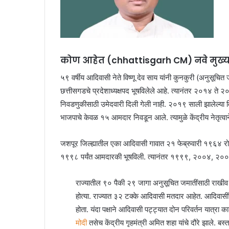
कोण आहेत (chhattisgarh CM) नवे मुख्यम
५९ वर्षीय आदिवासी नेते विष्णू देव साय यांनी कुनकुरी (अनुसूच
छत्तीसगडचे प्रदेशाध्यक्षपद भूषविलेले आहे. त्यानंतर २०१४ ते २
निवडणुकीसाठी उमेदवारी दिली गेली नाही. २०१९ साली झालेल्या 
भाजपाचे केवळ १५ आमदार निवडून आले. त्यामुळे केंद्रीय नेतृत्वाने
जशपूर जिल्ह्यातील एका आदिवासी गावात २१ फेब्रुवारी १९६४ रोजी व
१९९८ पर्यंत आमदारकी भूषविली. त्यानंतर १९९९, २००४, २००
राज्यातील ९० पैकी २९ जागा अनुसूचित जमातींसाठी राखीव
होत्या. राज्यात ३२ टक्के आदिवासी मतदार आहेत. आदिवास
होता. यंदा पक्षाने आदिवासी पट्ट्यात दोन परिवर्तन यात्रा का
मोदी
तसेच केंद्रीय गृहमंत्री अमित शहा यांचे दौरे झाले. 