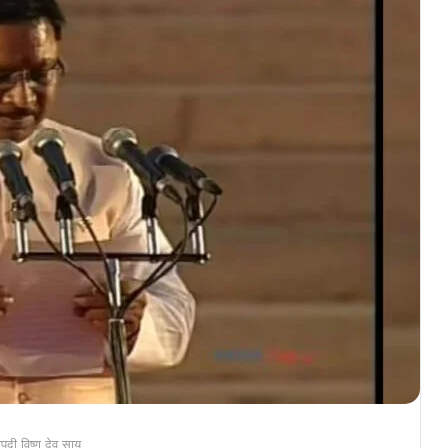
ी विष्णू देव साय