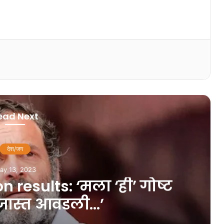
ead Next
देश/जग
ay 13, 2023
 results: ‘मला ‘ही’ गोष्ट
ास्त आवडली…’