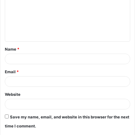
m
m
e
n
t
Name
*
*
Email
*
Website
Save my name, email, and website in this browser for the next
time I comment.