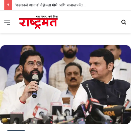
‘मडगावचो आवाज’ पोहोचला मोर्थ आणि साबाखापर्यंत…
Menu
S
fo