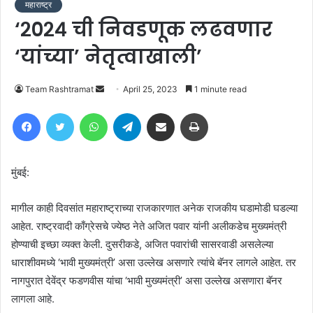
महाराष्ट्र
‘२०२४ ची निवडणूक लढवणार
‘यांच्या’ नेतृत्वाखाली’
Send
Team Rashtramat
April 25, 2023
1 minute read
an
Facebook
Twitter
WhatsApp
Telegram
Share via Email
Print
email
मुंबई:
मागील काही दिवसांत महाराष्ट्राच्या राजकारणात अनेक राजकीय घडामोडी घडल्या
आहेत. राष्ट्रवादी काँग्रेसचे ज्येष्ठ नेते अजित पवार यांनी अलीकडेच मुख्यमंत्री
होण्याची इच्छा व्यक्त केली. दुसरीकडे, अजित पवारांची सासरवाडी असलेल्या
धाराशीवमध्ये ‘भावी मुख्यमंत्री’ असा उल्लेख असणारे त्यांचे बॅनर लागले आहेत. तर
नागपुरात देवेंद्र फडणवीस यांचा ‘भावी मुख्यमंत्री’ असा उल्लेख असणारा बॅनर
लागला आहे.