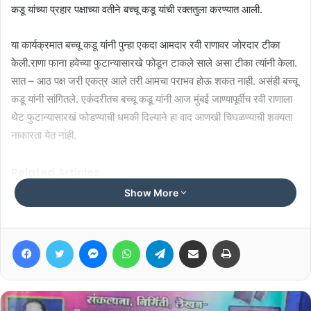
कडू यांच्या प्रहार पक्षाच्या वतीने बच्चू कडू यांची रक्ततुला करण्यात आली.
या कार्यक्रमात बच्चू कडू यांनी पुन्हा एकदा आमदार रवी राणावर जोरदार टीका
केली.राणा फाना हवेच्या फुटान्यासारखे फोडून टाकले साले असा टीका त्यांनी केला.
सात – आठ पक्ष जरी एकत्र आले तरी आमचा पराभव होऊ शकत नाही. असंही बच्चू
कडू यांनी सांगितले. एकंदरीतच बच्चू कडू यांनी आज मुंबई जाण्यापूर्वीच रवी राणाला
थेट फुटान्यासारखं फोडण्याची धमकी दिल्याने हा वाद आणखी चिघळण्याची शक्यता
नाकारता येत नाही.
Related Articles
Show More
NEET आंदोलनाच्या समर्थनार्थ ठाकरे बंधूंचा
‘तिरंगा मार्च’
Facebook
Twitter
Messenger
WhatsApp
Telegram
Share via Email
Print
July 25, 2026
‘आदेश देणाऱ्यांवर कारवाई का नाही?’
July 24, 2026