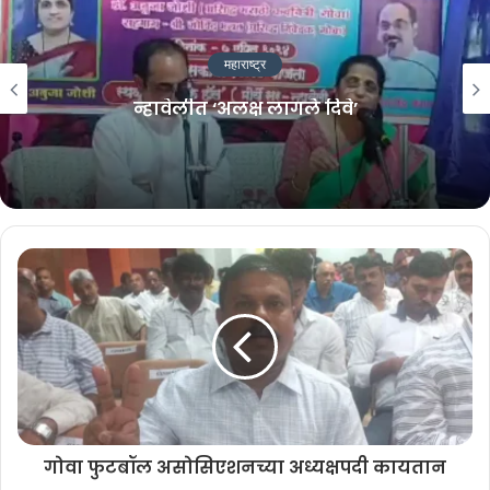
महाराष्ट्र
‘माझ्या विरोधात कोण लढणार आहे हे मला
माहित नाही’
गोवा फुटबॉल असोसिएशनच्या अध्यक्षपदी कायतान