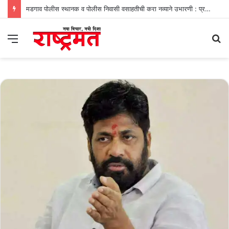
मडगाव पोलीस स्थानक व पोलीस निवासी वसाहतीची करा नव्याने उभारणी : प्रभव नायक
Menu
S
fo