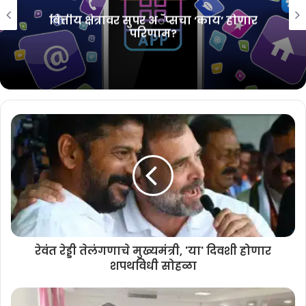
Related Articles
वित्तीय क्षेत्रावर सुपर अॅप्सचा ‘काय’ होणार
परिणाम?
विजय यांच्या पत्नी संगीता यांनी घटस्फोटाचा
अर्ज मागे घेतला
August 7, 2026
मोलबायो डायग्नॉस्टिक्सचा आयपीओ १०
ऑगस्टपासून
August 6, 2026
रेवंत रेड्डी तेलंगणाचे मुख्यमंत्री, 'या' दिवशी होणार
शपथविधी सोहळा