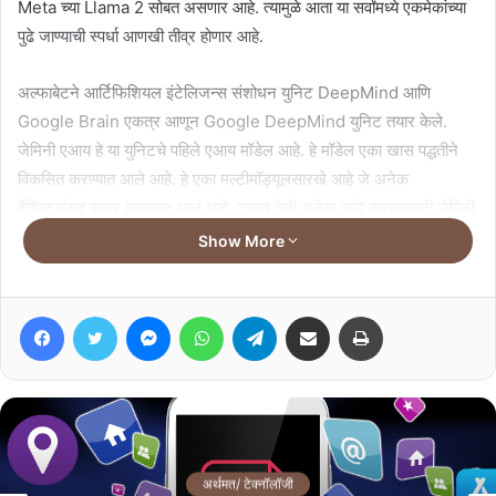
Meta च्या Llama 2 सोबत असणार आहे. त्यामुळे आता या सर्वांमध्ये एकमेकांच्या
पुढे जाण्याची स्पर्धा आणखी तीव्र होणार आहे.
अल्फाबेटने आर्टिफिशियल इंटेलिजन्स संशोधन युनिट DeepMind आणि
Google Brain एकत्र आणून Google DeepMind युनिट तयार केले.
जेमिनी एआय हे या युनिटचे पहिले एआय मॉडेल आहे. हे मॉडेल एका खास पद्धतीने
विकसित करण्यात आले आहे. हे एका मल्टीमॉड्यूलसारखे आहे जे अनेक
वैशिष्ट्यांसह सादर करण्यात आलं आहे. एकाच वेळी अनेक कामे करण्यासाठी जेमिनी
आर्टिफिशियल इंटेलिजन्स बनवण्यात आले आहे. हे एकाच वेळी विविध प्रकारच्या
Show More
माहितीवर काम करू शकते, जसे की मजकूर, कोडिंग, ऑडिओ, फोटो आणि
व्हिडिओ.
Facebook
Twitter
Messenger
WhatsApp
Telegram
Share via Email
Print
जेमिनी अल्ट्रा – अधिक कठीण कामांसाठी गुगलचे सर्वात मोठे आणि सर्वात सक्षम
मॉडेल.
जेमिनी प्रो – मोठ्या कामांचे स्केलिंग करण्यासाठी गुगलचे सर्वोत्तम मॉडेल.
जेमिनी नॅनो – ऑन-डिव्हाइस कामांसाठी गुगलचे सर्वात कार्यक्षम मॉडेल.
अर्थमत/ टेक्नॉलॉजी