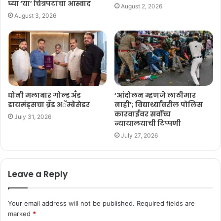
घ्या ‘या’ चित्रपटांचा आस्वाद
August 2, 2026
इतिहास, कायदा, वैद्यकशास्त्र आणि नीतिशास्त्र यासारख्या 57 विषयांचा वापर
August 3, 2026
करून जागतिक ज्ञान आणि समस्या सोडवण्याच्या क्षमतेचे मोजमाप करतो.
सरकारी कार्यालयात आता होणार केवळ ऑनलाईन आर्थिक व्यवहार… –
Rashtramat
धोनी मलाबार गोल्ड अँड
‘आंदोलन म्हणजे लाठीमार
डायमंड्सचा ब्रँड अॅम्बेसेडर
नाही’; विद्यार्थ्यांवरील पोलिस
कारवाईवर सर्वोच्च
July 31, 2026
न्यायालयाची टिप्पणी
July 27, 2026
Leave a Reply
Your email address will not be published.
Required fields are
marked
*