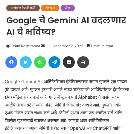
अर्थमत/ टेक्नॉलॉजी
देश/जग
लेख
Google चे Gemini AI बदलणार
AI चे भविष्य?
Send
Team Rashtramat
December 7, 2023
1 minute read
an
Facebook
Twitter
WhatsApp
Telegram
Share via Email
Print
email
Google Gemini AI:
आर्टिफिशियल इंटेलिजन्सच्या जगात गुगलने एक पाऊल
पुढे टाकले आहे. गुगलने बुधवारी आपले सर्वात शक्तिशाली आर्टिफिशियल इंटेलिजन्स
(AI) मॉडेल सादर केले आहे. गुगलची मूळ कंपनी Alphabet ने सर्वात सक्षम
आर्टिफिशियल इंटेलिजन्स मॉडेल जेमिनी जगासमोर आणले आहे. गुगलने नवीन
एआय मॉडेल सर्वात सक्षम केले आहे. जेमिनी एआय आता जगभरातील बार्ड आणि
पिक्सेल युजर्संसाठी उपलब्ध असणार आहे. त्यामुळे आता आर्टिफिशियल
इंटेलिजन्सच्या जगात, जेमिनीची थेट स्पर्धा OpenAI च्या ChatGPT आणि