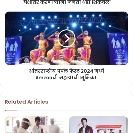
'पक्षांतर करणाऱ्यांना जनता धडा शिकवेल'
केएफसी लंच स्पेशल्स मूळे विविध पर्याय उपलब्ध झाल्यामुळे भोजनासाठी आता
कोणतीही तडजोड करण्याची गरज नाही, आता ग्राहक सकाळी ११ ते दुपारी ४ पर्यंत
केएफसी रेस्तराँ ला भेट देऊन किंवा टेक अवे किंवा केएफसी ॲप किंवा वेबसाईट
(https://online.kfc.co.in/) वरुन ऑर्डर करुन आनंद घेऊ शकतील.
आंतरराष्ट्रीय पर्पल फेस्ट 2024 मध्ये
Amzonची महत्वाची भूमिका
Related Articles