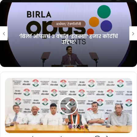
धोनी मलाबार गोल्ड अँड डायमंड्सचा ब्रँड
अॅम्बेसेडर
अर्थमत/ टेक्नॉलॉजी
July 31, 2026
‘बिर्ला ओपसचे ३ वर्षात ‘इतक्या’ हजार कोटींचे
उद्दिष्ट’
केएफसी लंच स्पेशल्स आता केएफसीच्या सर्व रेस्तराँ मध्ये सकाळी ११ ते दुपारी ४
पर्यंत उपलब्ध असणार आहे. मग आता तुम्हाला क्रिस्पी, क्रंची, स्वादिष्ट असा
लंचटाईम चा पर्याय रु १४९ पासूनच्या किंमतीत उपलब्ध होणार आहे.
केएफसीच्या अन्य पदार्थांसह लंच स्पेशल्स बरोबर आता ग्राहकांना केएफसी ची ५
एक्स सेफ्टी प्रॉमिस म्हणजेच सॅनिटायझेशन, स्क्रीनिंग, सोशल डिस्टन्सिंग आणि
काँटॅक्टलेस सेवां सह लसीकरण केलेल्या टिम्स चे वचन ही उपलब्ध आहे. रेस्तराँ
मध्ये सातत्याने स्पर्श होणार्‍या भागांची नियमित स्वच्छता करुन, टिम मेंर्बस आणि
रायडर्स चे वेळोवेळी तापमान तपासले जाते.