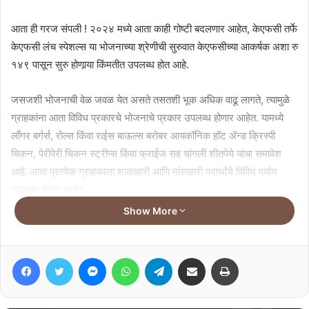
आता ही गरज संपली ! २०२४ मध्ये आता काही गोष्टी बदलणार आहेत, केएफसी तर्फे
केएफसी लंच स्पेशल्स या भोजनाच्या श्रेणीची सुरुवात केएफसीच्या आकर्षक अशा रु
१४९ पासून सुरु होणार्‍या किंमतीत उपलब्ध होत आहे.
जसजशी भोजनाची वेळ जवळ येत असते तसतशी भूक अधिक वाढू लागते, त्यामुळे
ग्राहकांना आता विविध प्रकारचे भोजनाचे प्रकार उपलब्ध होणार आहेत. यामध्ये
लाँगर बर्गर्स, रोल्स किंवा राईस बाऊल्स बरोबर आयकॉनिक हॉट ॲन्ड क्रिस्पी
चिकन, पेरीपेरी चिकन स्ट्रीप्स किंवा फ्राईज सह चांगली शीतपेये यांचा समावेश
आहे. आता प्रत्येक ग्राहकाला शाकाहारी आणि मांसाहारी पदार्थांचे विविध पर्याय
उपलब्ध होणार आहेत.
Show More
Related Articles
Facebook
Twitter
Messenger
WhatsApp
Telegram
Share via Email
Print
मोलबायो डायग्नॉस्टिक्सचा आयपीओ १०
ऑगस्टपासून
August 6, 2026