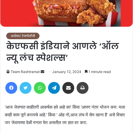
अर्थमत/ टेक्नॉलॉजी
केएफसी इंडियाने आणले ‘ऑल
न्यू लंच स्पेशल्स’
Send
Team Rashtramat
January 12, 2024
1 minute read
an
Facebook
Twitter
WhatsApp
Telegram
Share via Email
Print
email
‘आज जेवणात काहीतरी आकर्षक हवे आहे का’ किंवा ‘आपण नंतर भोजन करु. मला
काही काम पूर्ण करायचे आहे.’ किंवा ‘ ओह नो,आज लंच में सेम खाना है’ असे विचार
जर जेवायच्या वेळी मनात येत असतील तर हात वर करा.