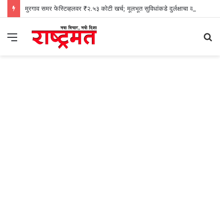
मुरगाव समर फेस्टिव्हलवर ₹२.५३ कोटी खर्च; मूलभूत सुविधांकडे दुर्लक्षाचा काँग्रेसचा आरोप
Menu
S
fo