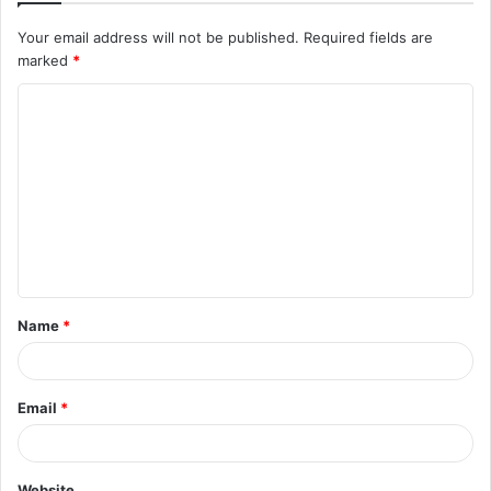
Your email address will not be published.
Required fields are
marked
*
C
o
m
m
e
n
t
Name
*
*
Email
*
Website