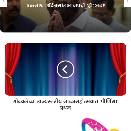
एकनाथ शिंदेंसमोर भाजपची ‘ही’ अट?
गोंदवलेच्या राज्यस्तरीय नाट्यमहोत्सवात 'पौर्णिमा'
प्रथम