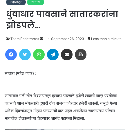
महाराष्ट्र
सातारा
धुंवाधार पावसाने सातारकरांना
झोडपले…
Send
Team Rashtramat
September 26, 2023
Less than a minute
an
Facebook
Twitter
WhatsApp
Telegram
Share via Email
Print
email
सातारा (महेश पवार) :
साताऱ्यात गेली तीन दिवसांपासून हलक्या पावसाने हजेरी लावली मात्र परतीच्या
पावसाने आज मंगळवारी दुपारी दोन वाजता जोरदार हजेरी लावली, यामुळे गेल्या
अनेक दिवसांपासून मोठ्या पाऊसाची वाट पाहत असलेल्या साताऱ्याच्या पश्चिम
भागातील शेतकऱ्यांच्या चेहऱ्यावर आनंद पहायला मिळाला.