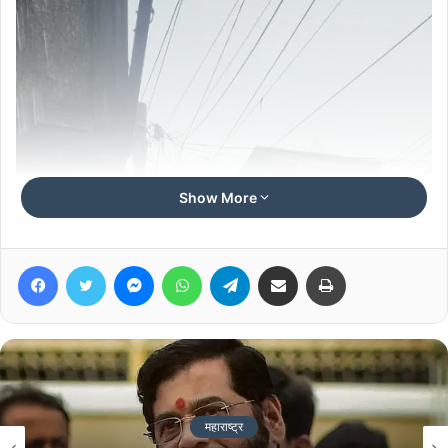
Show More
Facebook
Twitter
Messenger
WhatsApp
Telegram
Share via Email
Print
महाराष्ट्र