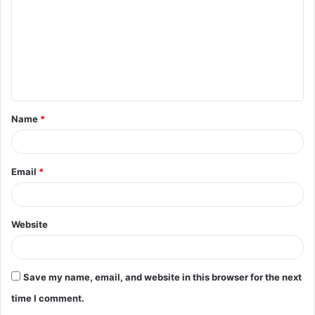
m
m
e
n
t
Name
*
*
Email
*
Website
Save my name, email, and website in this browser for the next
time I comment.