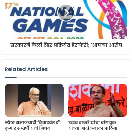
72 च्या दुष्काळानंतर पहिल्यांदा पावसाचे माहेरघर असलेल्या परळी खोऱ्यात
पाऊसाळ्यात देखील पाऊस न पडल्याने परिसरातील शेती धोक्यात आली आणि
दुष्काळ जन्य परिस्थिती निर्माण झाल्यामुळे शेतकरी चिंतेत होता. मात्र मंगळवारी
दुपारी आलेल्या परतीच्या पावसामुळे शेतकऱ्यांना दिलासा मिळाला.
सरकारने केली टेंडर प्रक्रियेत हेराफेरी; 'आप'चा आरोप
Related Articles
Related Articles
NEET आंदोलनाच्या समर्थनार्थ ठाकरे बंधूंचा
‘तिरंगा मार्च’
July 25, 2026
‘आदेश देणाऱ्यांवर कारवाई का नाही?’
July 24, 2026
ज्येष्ठ समाजवादी विचारवंत डॉ.
उद्धव ठाकरे यांचा वांगचुक
कुमार सप्तर्षी यांचे निधन
यांच्या आंदोलनाला पाठिंबा