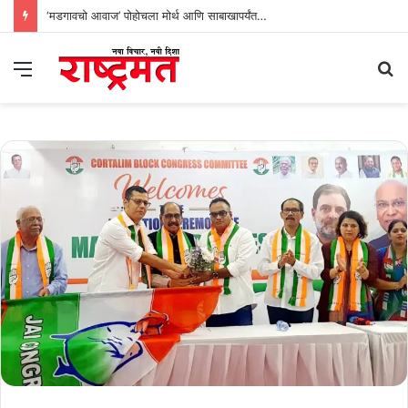
‘मडगावचो आवाज’ पोहोचला मोर्थ आणि साबाखापर्यंत…
Menu
S
fo