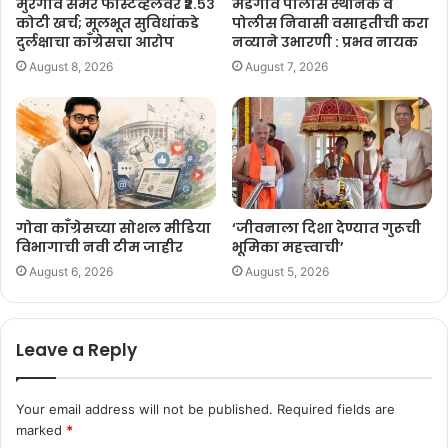
मुरगाव समर फेस्टिव्हलवर ₹२.५३
मडगाव पोलीस स्थानक व
कोटी खर्च; मूलभूत सुविधांकडे
पोलीस निवासी वसाहतीची करा
दुर्लक्षाचा काँग्रेसचा आरोप
नव्याने उभारणी : प्रभव नायक
August 8, 2026
August 7, 2026
गोवा काँग्रेसच्या सोशल मीडिया
‘जीवनाला दिशा देण्यात गुरूची
विभागाची नवी टीम जाहीर
भूमिका महत्त्वाची’
August 6, 2026
August 5, 2026
Leave a Reply
Your email address will not be published.
Required fields are
marked
*