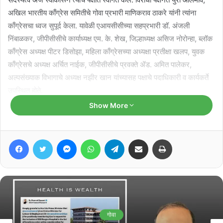
अखिल भारतीय काँग्रेस समितीचे गोवा प्रभारी माणिकराव ठाकरे यांनी त्यांना
काँग्रेसचा ध्वज सुपूर्द केला. यावेळी एआयसीसीच्या सहप्रभारी डॉ. अंजली
निंबाळकर, जीपीसीसीचे कार्याध्यक्ष एम. के. शेख, जिल्हाध्यक्ष असिज नोरोन्हा, ब्लॉक
काँग्रेस अध्यक्ष पीटर डिसोझा, महिला काँग्रेसच्या अध्यक्षा प्रतीक्षा खलप, युवक
काँग्रेसचे अध्यक्ष अर्चित नाईक, जीपीसीसीचे प्रवक्ते ॲड. अमित पालेकर,
अल्पसंख्याक विभागाचे अध्यक्ष नझीर खान यांच्यासह पक्षाचे पदाधिकारी व कार्यकर्ते
उपस्थित होते.
Show More
Facebook
Twitter
Messenger
WhatsApp
Telegram
Share via Email
Print
गोवा