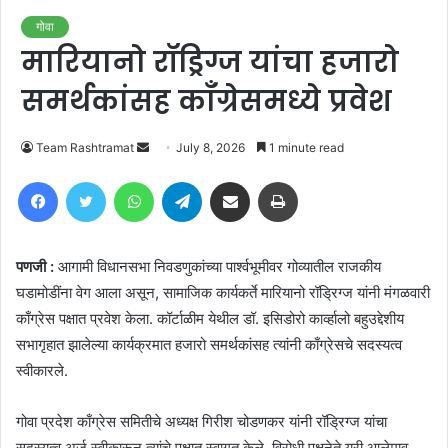
गोवा
मारियानो रॉड्रिग्ज यांचा हजारो
समर्थकांसह काँग्रेसमध्ये प्रवेश
Send
Team Rashtramat
July 8, 2026
1 minute read
an
Facebook
Twitter
WhatsApp
Telegram
Share via Email
Print
email
पणजी :
आगामी विधानसभा निवडणुकांच्या पार्श्वभूमीवर गोव्यातील राजकीय
घडामोडींना वेग आला असून, सामाजिक कार्यकर्ते मारियानो रॉड्रिग्ज यांनी मंगळवारी
काँग्रेस पक्षात प्रवेश केला. कॉर्टाळीम येथील डॉ. इसिडोरो कार्व्हालो बहुउद्देशीय
सभागृहात झालेल्या कार्यक्रमात हजारो समर्थकांसह त्यांनी काँग्रेसचे सदस्यत्व
स्वीकारले.
गोवा प्रदेश काँग्रेस समितीचे अध्यक्ष गिरीश चोडणकर यांनी रॉड्रिग्ज यांचा
सदस्यत्व अर्ज स्वीकारून त्यांचे पक्षात स्वागत केले. विरोधी पक्षनेते युरी आलेमाव,