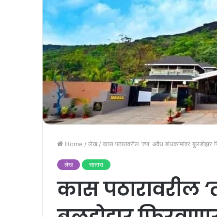
Home
/
लेख
/
कास पठारावरील ‘त्या’ अवैध बांधकामांवर बुलडोझर
लेख
सातारा
कास पठारावरील ‘त्
बुलडोझर फिरवणार