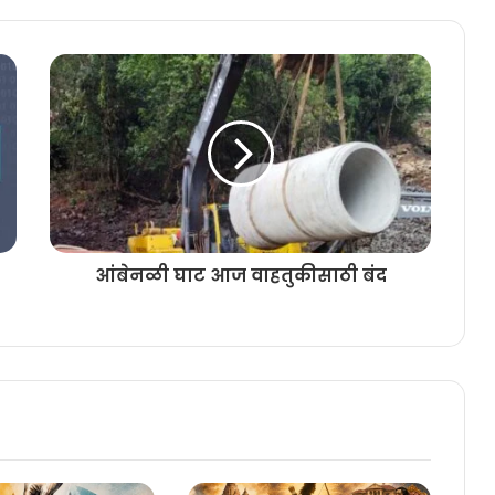
आंबेनळी घाट आज वाहतुकीसाठी बंद