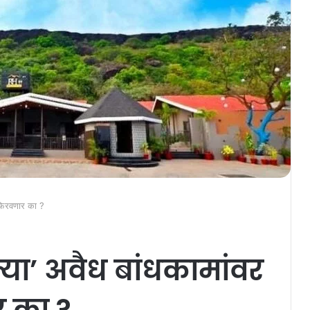
 फिरवणार का ?
या’ अवैध बांधकामांवर
 का ?