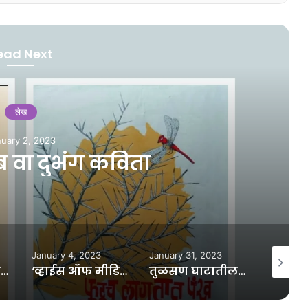
ead Next
लेख
uary 2, 2023
 वा दुभंग कविता
January 4, 2023
January 31, 2023
February
‘लिटिल मिलेनियम’च्या ‘द जंगल बुक’ने केले सगळ्यांना अचंबित…
‘व्हाईस ऑफ मीडिया’ संघटनेची सातारा कार्यकारणी जाहीर
तुळसण घाटातील ‘त्या’ दरोडेखोरांना ७२ तासांत अटक