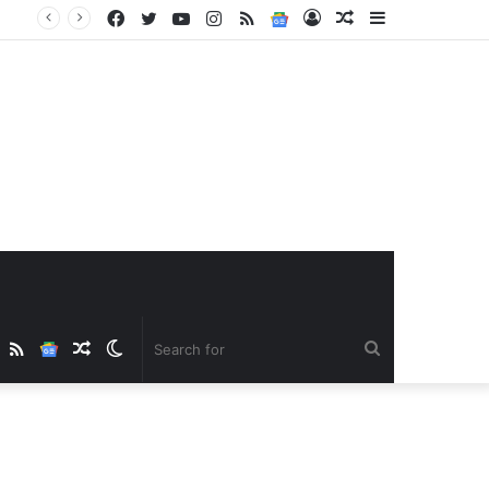
Facebook
Twitter
YouTube
Instagram
RSS
Google
Log
Random
Sidebar
News
In
Article
ube
nstagram
RSS
Google
Random
Switch
Search
News
Article
skin
for