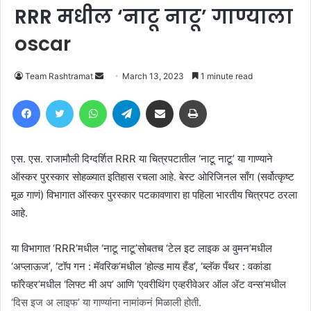
RRR मधील ‘नाटू नाटू’ गाण्याला
oscar
Send
Team Rashtramat
March 13, 2023
1 minute read
an
Facebook
Twitter
WhatsApp
Telegram
Share via Email
Print
email
एस. एस. राजामौली दिग्दर्शित RRR या चित्रपटातील ‘नाटू नाटू’ या गाण्याने
ऑस्कर पुरस्कार सोहळ्यात इतिहास रचला आहे. बेस्ट ओरिजिनल साँग (सर्वोत्कृष्ट
मूळ गाणं) विभागात ऑस्कर पुरस्कार पटकावणारा हा पहिला भारतीय चित्रपट ठरला
आहे.
या विभागात ‘RRR’मधील ‘नाटू नाटू’सोबतच ‘टेल इट लाइक अ वुमन’मधील
‘अप्लाऊज’, ‘टॉप गन : मॅवरिक’मधील ‘होल्ड माय हँड’, ‘ब्लॅक पँथर : वकांडा
फॉरेव्हर’मधील ‘लिफ्ट मी अप’ आणि ‘एवरीथिंग एव्हरीवेअर ऑल ॲट वन्स’मधील
‘दिस इज अ लाइफ’ या गाण्यांना नामांकनं मिळाली होती.