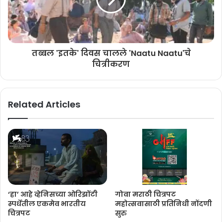
तब्बल 'इतके' दिवस चालले 'Naatu Naatu'चे
चित्रीकरण
Related Articles
‘हा’ आहे ​व्हेनिसच्या ओरिझोंटी
गोवा मराठी चित्रपट
स्पर्धेतील एकमेव भारतीय
महोत्सवासाठी प्रतिनिधी नोंदणी
चित्रपट
सुरु