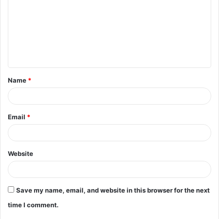
m
m
e
n
t
Name
*
*
Email
*
Website
Save my name, email, and website in this browser for the next
time I comment.