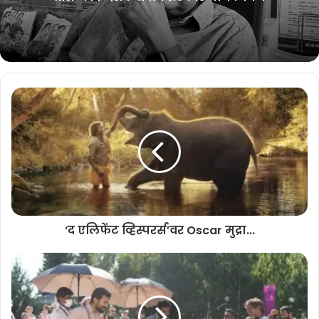
दरम्यान, पंतप्रधान नरेंद्र मोदी यांनी संगीत दिग्दर्शक एम एम कीरवानी , गीतकार
चंद्रबोस आणि ‘नाटु नाटु’ या ‘गाण्याला ‘सर्वोत्कृष्ट स्वतंत्र गीत’ या विभागातील
ऑस्कर पुरस्कार मिळवल्याबद्दल ‘आर आर आर’ चित्रपटाच्या संपूर्ण चमूचे अभिनंदन
केले.
‘आर आर आर’ चित्रपटातील ‘नाटु नाटु’ हे गाणे जगभरात लोकप्रिय झाले असून
त्याचे हे यश उल्लेखनीय असल्याचे प्रधानमंत्र्यांनी म्हटले आहे.
‘द एलिफेंट व्हिस्परर्स’वर Oscar मुद्रा...