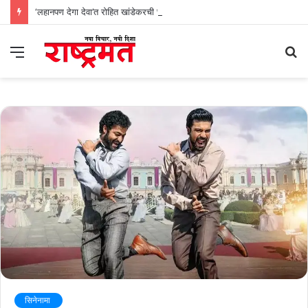
‘लहानपण देगा देवा’त रोहित खांडेकरची छाप
Menu
S
fo
सिनेनामा