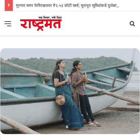
मुरगाव समर फेस्टिव्हलवर ₹२.५३ कोटी खर्च; मूलभूत सुविधांकडे दुर्लक्षाचा काँग्रेसचा आरोप
Menu
S
fo