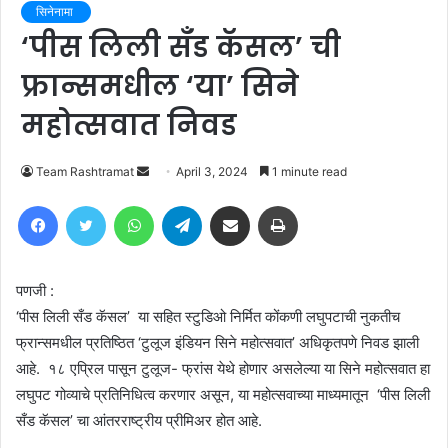
सिनेनामा
‘पीस लिली सँड कॅसल’ ची
फ्रान्समधील ‘या’ सिने
महोत्सवात निवड
Send
Team Rashtramat
April 3, 2024
1 minute read
an
Facebook
Twitter
WhatsApp
Telegram
Share via Email
Print
email
पणजी :
‘पीस लिली सँड कॅसल’ या सहित स्टुडिओ निर्मित कोंकणी लघुपटाची नुकतीच
फ्रान्समधील प्रतिष्ठित ‘टुलूज इंडियन सिने महोत्सवात’ अधिकृतपणे निवड झाली
आहे. १८ एप्रिल पासून टुलूज- फ्रांस येथे होणार असलेल्या या सिने महोत्सवात हा
लघुपट गोव्याचे प्रतिनिधित्व करणार असून, या महोत्सवाच्या माध्यमातून ‘पीस लिली
सँड कॅसल’ चा आंतरराष्ट्रीय प्रीमिअर होत आहे.