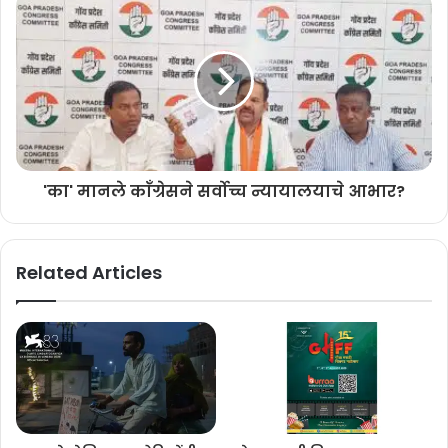
या लघुपटात दक्षा शिरोडकर, सोबीता कुडतकर, उगम जांबावलीकर हे गोव्यातील
तरुण आणि नावाजलेले कलाकार प्रमुख भूमिकेत आहेत.
'का' मानले काँग्रेसने सर्वोच्च न्यायालयाचे आभार?
Related Articles