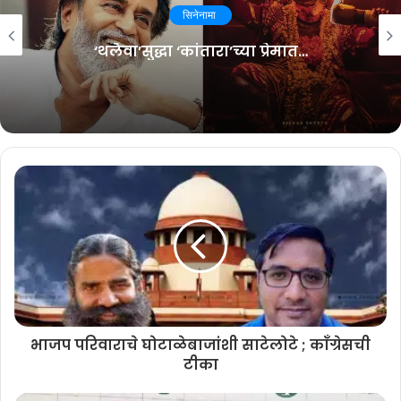
Related Articles
सिनेनामा
‘थलैवा’सुद्धा ‘कांतारा’च्या प्रेमात…
‘लहानपण देगा देवा’त रोहित खांडेकरची छाप
August 7, 2026
गोवा मराठी चित्रपट महोत्सवात घ्या ‘या’
चित्रपटांचा आस्वाद
August 3, 2026
या लघुपटाचे दिग्दर्शक हिमांशू म्हणाले की, कागदावरील कथानक पडद्यावर
आणण्यासाठी कठोर परिश्रम घेतलेल्या प्रत्येक कलाकार आणि तंत्रज्ञाचे आम्ही
ऋणी आहोत. २०२३ मध्ये गोव्यातून सुरु झालेल्या या लघुपटाचा आंतरराष्ट्रीय
प्रवास सुरु झाला असून, गोव्याच्या मातीतील गोष्ट जगभरात नेताना आम्हाला विशेष
भाजप परिवाराचे घोटाळेबाजांशी साटेलोटे ; काँग्रेसची
आनंद होत आहे.
टीका