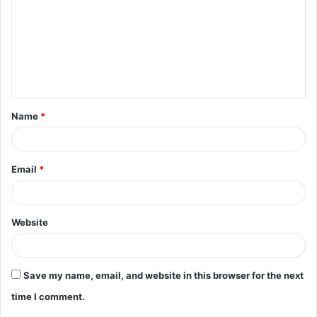
m
m
e
n
t
Name
*
*
Email
*
Website
Save my name, email, and website in this browser for the next
time I comment.