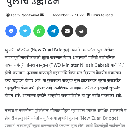
पुलाचे उद्घाटन
Send
Team Rashtramat
December 22, 2022
1 minute read
an
Facebook
Twitter
WhatsApp
Telegram
Share via Email
Print
email
झुआरी नदीवरील (New Zuari Bridge) नव्याने उभारलेला पुल डिसेंबर
संपण्यापूर्वी नागरीकांसाठी खुला करण्यात येणार असल्याची माहिती सार्वजनिक
बांधकाममंत्री नीलेश काब्राल (PWD Minister Nilesh Cabral) यांनी दिली
होती. दरम्यान, पुलाच्या चारपदरी महामार्गाचे येत्या चार दिवसांत केंद्रीय मंत्र्यांच्या
हस्ते उद्धाटन होणार आहे. या पुलावरून वाहतूक सुरू झाल्यानंतर जुन्या पुलावरील
वाहतुकीचा बोजा कमी होणार आहे. त्याशिवाय या महामार्गावरील वाहतूकही सुरळीत
होणार आहे. राज्याच्या दृष्टीने राष्ट्रीय महामार्गावरील हा पूल सर्वांत महत्त्वाचा आहे.
नाताळ व नववर्षाच्या पूर्वसंध्येला गोव्यात मोठ्या प्रमाणात पर्यटक अपेक्षित असल्याने व
होणारी वाहतुकीची कोंडी यामुळे नव्या झुआरी पुलाचा (New Zuari Bridge)
एकमार्ग नाताळपूर्वी खुला करण्यासाठी प्रयत्न सुरू होते. काही दिवसांपुर्वी सार्वजनीक