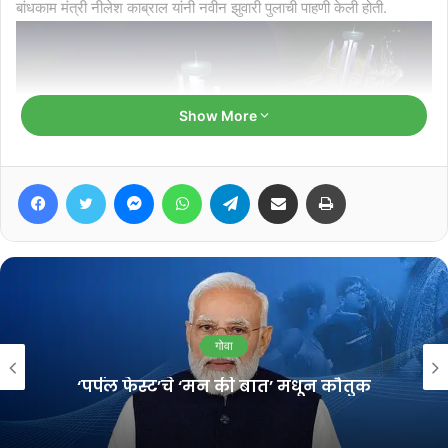
बांधकाम मंत्री नीलेश काब्राल यांनी नवीन झुवारी पुलाची पाहणी केली होती.
Show More
Facebook
Twitter
Messenger
WhatsApp
Telegram
Share via Email
Print
झुआरी पुलाच्या (New Zuari Bridge) चारपदरी महामार्गाचे 26 डिसेंबर 2022
रोजी उद्धाटन केले जाणार आहे. केंद्रीय रस्ते आणि वाहतूक मंत्री नितीन गडकरी
(Nitin Gadkari) यांच्या हस्ते सकाळी 10.30 वा या पुलाचे उद्धाटन होणार
गोवा
असल्याची माहिती सूत्रांकडून मिळाली मिळाली आहे.
‘पर्पल फेस्ट’चे ‘मन की बात’ मधून कौतुक
नवा झुआरी पुलाचा (New Zuari Bridge) एकमार्ग खुला झाल्‍यास तो पणजीत
येणाऱ्या वाहांनासाठी असेल, तर जुना झुआरी पूल हा वास्को व मडगावकडे