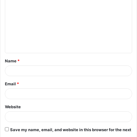
o
m
m
e
n
t
Name
*
*
Email
*
Website
Save my name, email, and website in this browser for the next