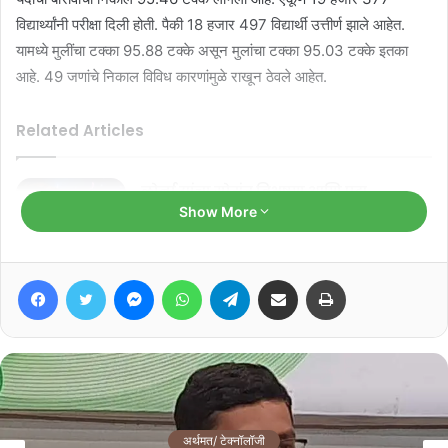
विद्यार्थ्यांनी परीक्षा दिली होती. पैकी 18 हजार 497 विद्यार्थी उत्तीर्ण झाले आहेत.
यामध्ये मुलींचा टक्का 95.88 टक्के असून मुलांचा टक्का 95.03 टक्के इतका
आहे. 49 जणांचे निकाल विविध कारणांमुळे राखून ठेवले आहेत.
Related Articles
लोर्ना यांचा गोमंत विभूषण आणि पद्म
Show More
पुरस्काराने सन्मान करा : प्रभव नायक
August 9, 2026
Facebook
Twitter
Messenger
WhatsApp
Telegram
Share via Email
Print
‘मडगावचो आवाज’ पोहोचला मोर्थ आणि
साबाखापर्यंत…
August 9, 2026
मंडळाच्या www.gbshse.in तसेच http://results.gbahsegoa.net//
या वेबसाईटवर हा निकाल पाहता येईल. दरम्यान, दहावीचा निकाल मेच्या मध्यात
अर्थमत/ टेक्नॉलॉजी