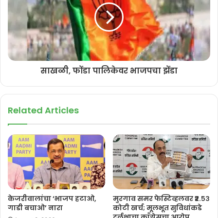
झाले. या विभागाचा निकाल 92.75 टक्के लागला आहे.
साखळी, फोंडा पालिकेवर भाजपचा झेंडा
Related Articles
केजरीवालांचा ‘भाजप हटाओ,
मुरगाव समर फेस्टिव्हलवर ₹२.५३
गाडी बचाओ’ नारा
कोटी खर्च; मूलभूत सुविधांकडे
दुर्लक्षाचा काँग्रेसचा आरोप