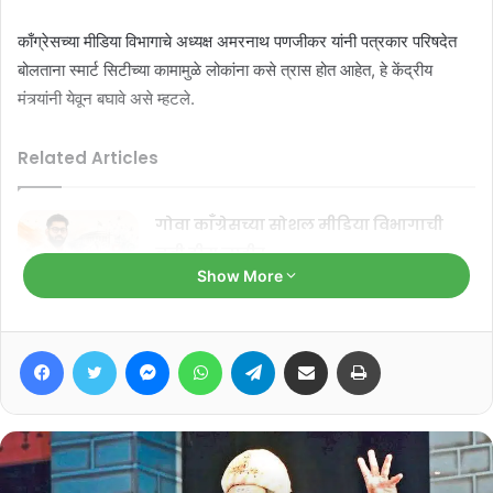
काँग्रेसच्या मीडिया विभागाचे अध्यक्ष अमरनाथ पणजीकर यांनी पत्रकार परिषदेत
बोलताना स्मार्ट सिटीच्या कामामुळे लोकांना कसे त्रास होत आहेत, हे केंद्रीय
मंत्र्यांनी येवून बघावे असे म्हटले.
Related Articles
गोवा काँग्रेसच्या सोशल मीडिया विभागाची
नवी टीम जाहीर
Show More
August 6, 2026
‘जीवनाला दिशा देण्यात गुरूची भूमिका
Facebook
Twitter
Messenger
WhatsApp
Telegram
Share via Email
Print
महत्त्वाची’
August 5, 2026
स्मार्ट सिटीच्या कामातील भ्रष्टाचाराविरोधातील त्यांनी आंदोलने केल्यामुळे केंद्र