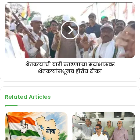
खोल्यांमध्ये बसून बैठका घेणार नाहीत, तर बाहेर येवून खरा आढावा घेण्यासाठी पणजी
शहरात ‘पदयात्रा’ काढतील,” असे पणजीकर म्हणाले.
“आम्हाला आनंद आहे की ते आढावा घेण्यासाठी आले आहेत आणि लोकांचे दुःख कमी
करण्यासाठी काहीतरी करेल. स्मार्ट सिटीच्या कामांमुळे येणाऱ्या अडचणी जाणून
घेण्यासाठी मुख्यमंत्री प्रमोद सावंत, इतर मंत्री, अधिकारी यांच्यासमवेत त्यांनी
‘पदयात्रा’ काढली तर, ही कामे करताना झालेला भ्रष्टाचार आणि दर्जाहीन कामांची
त्यांना कल्पना येईल,‘ असे पणजीकर म्हणाले.
शेतकर्‍यांची वारी काढणाऱ्या सदाभाऊंवर
शेतकऱ्यांमधूनच होतेय टीका
पणजी स्मार्ट सिटी प्रकल्प हे मिशन टोटल कमिशन बनले आहे, हे काँग्रेस पक्षाने
उघड केले आहे, असे ते म्हणाले. या कामांमध्ये झालेला भ्रष्टाचार आम्ही उघडकीस
आणला आहे आणि यापुढेही तो उघड करू, असे ते म्हणाले.
Related Articles
एल्विस गोम्स म्हणाले की, स्मार्ट सिटीच्या कामांचे कोणतेही नियोजन नाही त्यामुळे
पावसाळा सुरू झाल्यावर, याचा फटका नागरिकांना बसणार आहे.