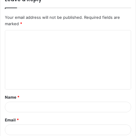
साथीचा रोग पसरू शकतो. ही दयनीय परिस्थिती आहे,” असे ती म्हणाली.
Your email address will not be published.
Required fields are
marked
*
C
o
m
m
e
n
t
Name
*
*
Email
*