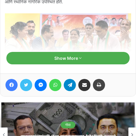
आणि स्थानिक नागरिक उपस्थित होते.
Show More
Facebook
Twitter
Messenger
WhatsApp
Telegram
Share via Email
Print
पक्षप्रवेशानंतर बोलताना आमदार गोविंद गावडे यांनी श्रद्धा फडते यांच्या स्थानिक
स्वराज्य संस्थेतील अनुभवाचा लाभ पक्षाच्या संघटनात्मक कामकाजाला होईल, असा
विश्वास व्यक्त केला. त्यांच्या प्रवेशामुळे प्रियोळ मतदारसंघात भाजपचे संघटन
अधिक बळकट होईल, असेही त्यांनी सांगितले.
Related Articles
गोवा