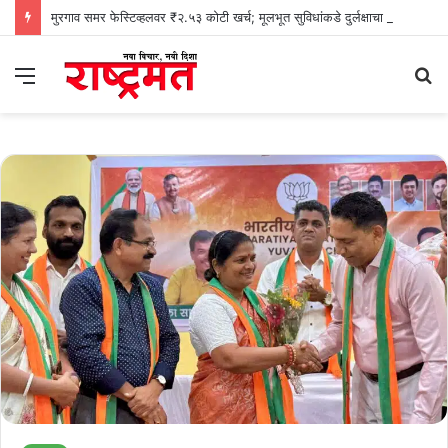
मुरगाव समर फेस्टिव्हलवर ₹२.५३ कोटी खर्च; मूलभूत सुविधांकडे दुर्लक्षाचा काँग्रेसचा आरोप
Menu
S
fo