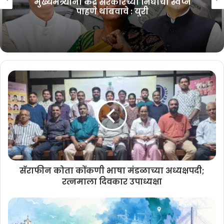
मुख्यमंत्र्यांनी केंद्र सरकारच्या निधीची स्वप्ने
केजरीवालांचा ‘भाजप हटाओ, गाडी बचाओ’
पाहणे थांबवावे : युरी
नारा
August 8, 2026
मुरगाव समर फेस्टिव्हलवर ₹२.५३ कोटी खर्च;
मूलभूत सुविधांकडे दुर्लक्षाचा काँग्रेसचा आरोप
August 8, 2026
या कार्यक्रमात विविध भागांतील युवकांनीही भाजपमध्ये प्रवेश केला. नव्या सदस्यांनी
समाजसेवा, राष्ट्रहित आणि पक्षाच्या विचारधारेप्रती निष्ठेने कार्य करण्याचा संकल्प
व्यक्त केला. कार्यक्रमास भाजपचे विविध पदाधिकारी, युवा मोर्चाचे कार्यकर्ते आणि
सॅराफीन कोता कोंकणी भाषा मंडळाच्या अध्यक्षपदी;
नागरिक मोठ्या संख्येने उपस्थित होते.
रत्नमाला दिवकार उपाध्यक्षा