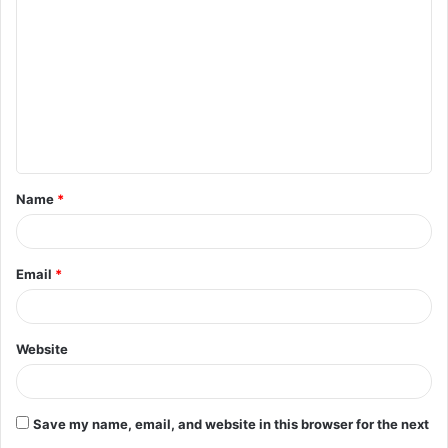
o
m
m
e
n
t
Name
*
*
Email
*
Website
Save my name, email, and website in this browser for the next