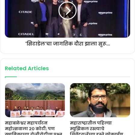
(महिला प्रतिनिधी) ः- वैशाली शिंदे, विमल गव्हाणे, मंगल पाटील, जयश्री पवार,
(इतर मागासवर्ग) ः- नितीन यादव, पांडुरंग शिरवाडकर. (भटक्या विमुक्त जाती)
ः- धनाजी गुजर, रावसाहेब चव्हाण, (ग्रामपंचायत सर्वसाधारण) मनोज पाटील,
राजाराम घाडगे, जोतीराम काळे, समीर भोसले, (अनुसूचित जाती) बबन भिसे,
सिद्धार्थ गायकवाड, (आर्थिकदृष्ट्या दुर्बल)ः- मधुकर देसाई, गोरख चव्हाण, अरुण
जाधव, (अनुज्ञप्ती धारक व अडते प्रतिनिधी) ः- सचिन वाघडोळे, अविनाश
'सिटाडेल'चा जागतिक दौरा झाला सुरू...
नाझरे, अरुण जाधव,
Related Articles
पाटण बाजार समितीसाठी 18 जागा निवडून द्यायच्या असून 4260 इतके एकूण
मतदार आहेत. बुधवारी 5 एप्रिलला अर्जांची छाननी तर दि. 6 एप्रिल ते दि. 20
एप्रिलपर्यंत अर्ज माघारी घेता येणार आहेत. दि. 30 एप्रिल रोजी सकाळी 7 ते
दुपारी 4 या वेळेत मतदान व त्यानंतर त्याचदिवशी सायंकाळी पाटण येथे मतमोजणी
होणार असल्याची माहिती निवडणूक निर्णय अधिकारी उमेश उमरदंड यांनी दिली.
महाबळेश्वर महापर्यटन
महाराष्ट्रातील पहिल्या
महोत्सवाला २० कोटी; पण
म्युझिकल रस्त्याचे
स्थानिकाच्या रोजीरोटीचा प्रश्न
शिवेंद्रराजेंच्या हस्ते लोकार्पण…