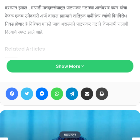
दरम्यान हमाल , मापाडी मतदारसंघातून पाटणकर गटाच्या आनंदराव पवार यांचा
केवळ एकच उमेदवारी अर्ज दाखल झाल्याने तांत्रिक बाबींनंतर त्यांची बिनविरोध
निवड होणार हे निश्चित मानले जात असल्याने पाटणकर गटाने विजयाची सलामी
दिल्याचे स्पष्ट झाले आहे.
Related Articles
Show More
“महाराज, आता तिकीट द्या, नाहीतर गळफास
घ्यायला दोरी द्या”
January 19, 2026
Facebook
Twitter
Messenger
WhatsApp
Telegram
Share via Email
Print
परळी आरोग्य केंद्र बनले असुविधाचे केंद्र…?
May 5, 2025
महाराष्ट्र