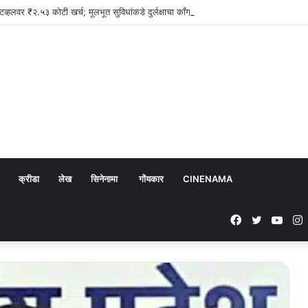
िव्हलवर ₹२.५३ कोटी खर्च; मूलभूत सुविधांकडे दुर्लक्षाचा काँग्रेसचा आरोप
क्रीडा
लेख
सिनेनामा
गोंयकार
CINENAMA
Facebook
Twitter
YouT
I