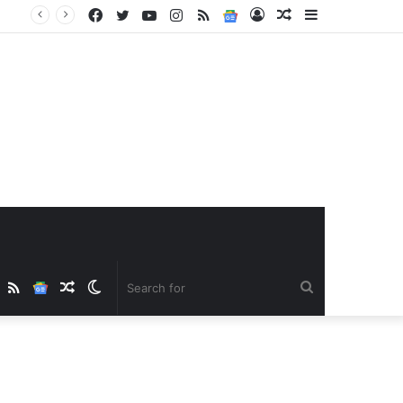
Facebook
Twitter
YouTube
Instagram
RSS
Google
Log
Random
Sidebar
News
In
Article
ube
nstagram
RSS
Google
Random
Switch
Search
News
Article
skin
for