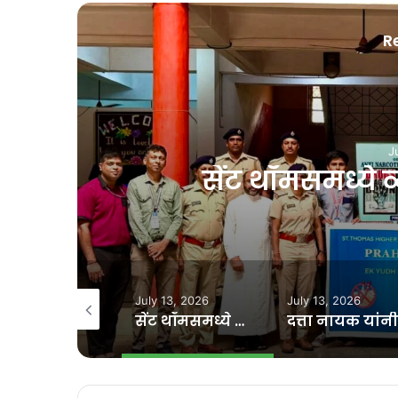
R
्ती जनजागृती
July 13, 2026
July 13, 2026
September 
सेंट थॉमसमध्ये व्यसनमुक्ती जनजागृती
​दत्ता नायक यांनी ​घेतला कोंकणी भाषा मंडळाचा राजीनामा मागे