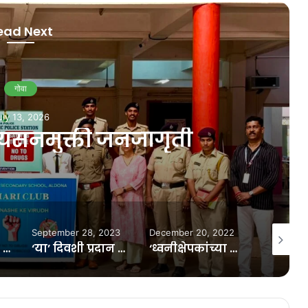
ead Next
गोवा
July 13, 2026
​दत्ता नायक यांनी ​घेतला कोंकणी भ
मंडळाचा राजीनामा मागे
28, 2023
December 20, 2022
March 28, 2023
S
‘या’ दिवशी प्रदान होणार कोकणी भाषा मंडळाचे पुरस्कार…
‘ध्वनीक्षेपकांच्या वापरावरील बंदीतून द्यावा स्थानिकांना दिलासा’
तारांकीत प्रश्नाला मिळाले नाही वेळेवर उत्तर ; युरींचे विधानसभा सचिवांना पत्र