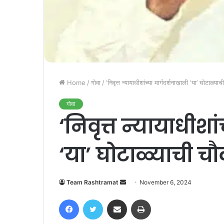
Home
/
गोवा
/
‘निवृत्त न्यायाधीशांच्या मार्गदर्शनाखाली ‘या’ घोटाळ्य
गोवा
‘निवृत्त न्यायाधीशा
‘या’ घोटाळ्याची च
Send
Team Rashtramat
November 6, 2024
an
Facebook
Twitter
Share via Email
Print
email