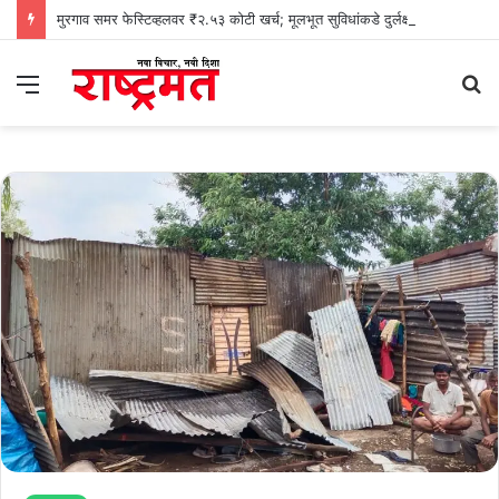
मुरगाव समर फेस्टिव्हलवर ₹२.५३ कोटी खर्च; मूलभूत सुविधांकडे दुर्लक्षाचा काँग्रेसचा आरोप
Menu
S
fo