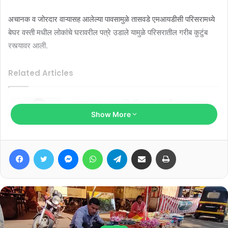
अचानक व जोरदार वाऱ्यासह आलेल्या पावसामुळे तासवडे एमआयडीसी परिसरामध्ये
बेघर वस्ती मधील लोकांचे घरावरील पत्रे उडाले यामुळे परिसरातील गरीब कुटुंब
रस्त्यावर आली.
Related Articles
“महाराज, आता तिकीट द्या, नाहीतर गळफास
Show More
घ्यायला दोरी द्या”
January 19, 2026
Facebook
Twitter
Messenger
WhatsApp
Telegram
Share via Email
Print
परळी आरोग्य केंद्र बनले असुविधाचे केंद्र…?
May 5, 2025