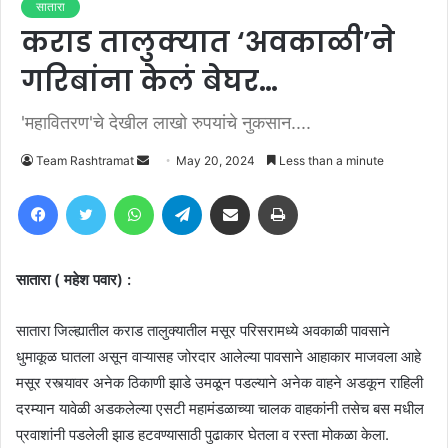
सातारा
कराड तालुक्यात ‘अवकाळी’ने
गरिबांना केलं बेघर…
'महावितरण'चे देखील लाखो रुपयांचे नुकसान....
Send
Team Rashtramat
May 20, 2024
Less than a minute
an
Facebook
Twitter
WhatsApp
Telegram
Share via Email
Print
email
सातारा ( महेश पवार) :
सातारा जिल्ह्यातील कराड तालुक्यातील मसूर परिसरामध्ये अवकाळी पावसाने
धुमाकूळ घातला असून वाऱ्यासह जोरदार आलेल्या पावसाने आहाकार माजवला आहे
मसूर रस्त्यावर अनेक ठिकाणी झाडे उमळून पडल्याने अनेक वाहने अडकून राहिली
दरम्यान यावेळी अडकलेल्या एसटी महामंडळाच्या चालक वाहकांनी तसेच बस मधील
प्रवाशांनी पडलेली झाड हटवण्यासाठी पुढाकार घेतला व रस्ता मोकळा केला.