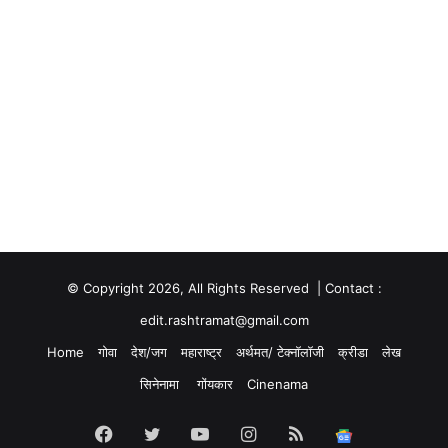
© Copyright 2026, All Rights Reserved | Contact :
edit.rashtramat@gmail.com
Home
गोवा
देश/जग
महाराष्ट्र
अर्थमत/ टेक्नॉलॉजी
क्रीडा
लेख
सिनेनामा
गोंयकार
Cinenama
Facebook
Twitter
YouTube
Instagram
RSS
Google