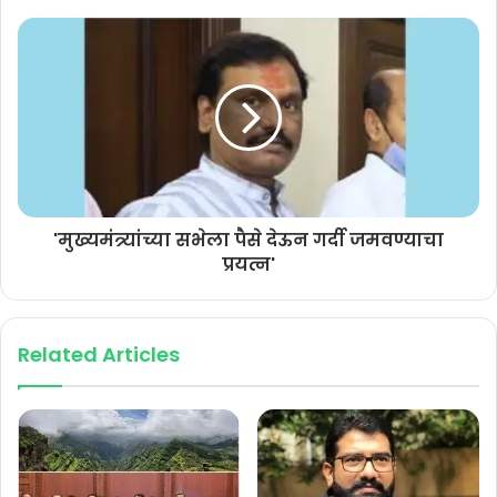
पुरुषोत्तम जाधव म्हणजे शिवसेना नव्हे. त्यांची कोणीही दखल घेत नाही. शिवसेनेत
असताना जाधव यांच्या पॅन्टला आंदोलनाचे किती चिकन लागले? असा उलट प्रश्न
पाटील यांनी उपस्थित केला. चंद्रकांत जाधव यांना शिंदे गटात महत्त्वाची पद
मिळणार असल्याची चर्चा आहे ही बाब नरेंद्र पाटील यांच्या निदर्शनास आणून देताच
बहुतेक जाधव यांना राज्यपाल केले जाईल, अशी मिश्किल टिपणी यांनी केली.
'मुख्यमंत्र्यांच्या सभेला पैसे देऊन गर्दी जमवण्याचा
प्रयत्न'
Related Articles