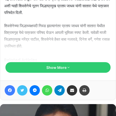
अशी ग्वाही शिवसेनेचे नूतन जिल्हाप्रमुख प्रताप जाधव यांनी सातारा येथे पत्रकार
परिषदेत दिली.
शिवसेनेच्या जिल्हाध्यक्षपदी निवड झाल्यानंतर प्रताप जाधव यांनी सातारा येथील
विश्रामगृह येथे पत्रकार परिषद घेऊन आपली भूमिका स्पष्ट केली. यावेळी माजी
जिल्हाप्रमुख नरेंद्र पाटील, शिवसेनेचे हैबत बाबा नलावडे, दिनेश बर्गे, गणेश रसाळ
उपस्थित होते.
Related Articles
Show More
“महाराज, आता तिकीट द्या, नाहीतर गळफास
घ्यायला दोरी द्या”
Facebook
Twitter
Messenger
WhatsApp
Telegram
Share via Email
Print
January 19, 2026
परळी आरोग्य केंद्र बनले असुविधाचे केंद्र…?
May 5, 2025