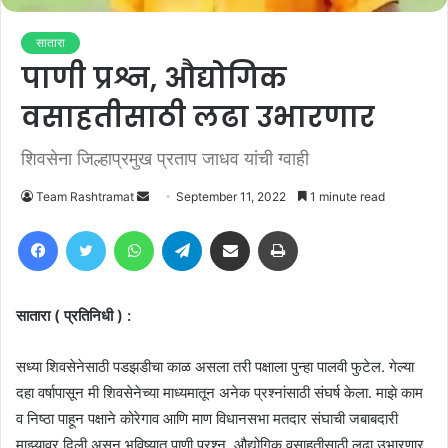
सातारा
पाणी प्रश्न, औद्योगिक
वसाहतीसाठी लढा उभारणार
शिवसेना जिल्हाप्रमुख प्रताप जाधव यांची ग्वाही
Send
Team Rashtramat
September 11, 2022
1 minute read
an
Facebook
Twitter
WhatsApp
Telegram
Share via Email
Print
email
सातारा ( प्रतिनिधी ) :
सध्या शिवसेनेसाठी पडझडीचा काळ असला तरी पक्षाला पुन्हा पालवी फुटेल. गेल्या
दहा वर्षापासून मी शिवसेनेच्या माध्यमातून अनेक प्रश्नांसाठी संघर्ष केला. माझे काम
व निष्ठा पाहून पक्षाने कोरेगाव आणि माण विधानसभा मतदार संघाची जबाबदारी
माझ्यावर दिली असून भविष्यात पाणी प्रश्न, औद्योगिक वसाहतीसाठी लढा उभारणार