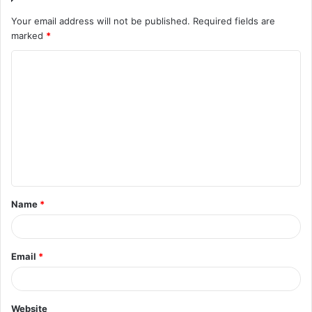
Your email address will not be published.
Required fields are
marked
*
C
o
m
m
e
n
t
Name
*
*
Email
*
Website