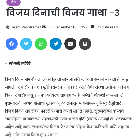
लेख
विजय दिनाची विजय गाथा -३
Send
Team Rashtramat
December 10, 2022
1 minute read
an
Facebook
Twitter
WhatsApp
Telegram
Share via Email
Print
email
– संभाजी मोहिते
विजय दिवस समारोहाला लोकप्रियता लाभली होतीच. आता समाज मान्यता ही मिळू
लागली. समारोहाचे दशकपूर्ती बरोबरच जबाबदार प्रतिनिधी संस्था उद्योजक विजय
दिवस समारोहाकडून अपेक्षांबरोबरच सहभागाच्याही अपेक्षेने चौकशी करू लागले.
वृत्तपत्रांनी अत्यंत मोलाची भूमिका सुरुवातीपासूनच बजावल्यामुळे प्रसिद्धीसाठी
विजय दिवस समारोहस फारसे प्रयास करावे लागत नव्हते. सुरुवातीच्या काळात
समारोहाला मान्यवरांच्या सहकार्याची गरज भासत होती.(तशीच आजही ती आवश्यकता
आहेच आहे)मात्र त्याचबरोबर विजय दिवस समारोह मधील उपस्थिती आणि सहभाग
आहे अभिमानाचा विषय होऊ लागला.