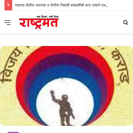
मडगाव पोलीस स्थानक व पोलीस निवासी वसाहतीची करा नव्याने उभारणी : प्रभव नायक
Menu
S
fo