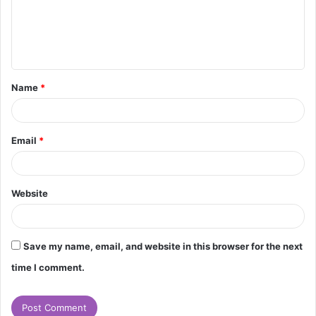
m
e
n
t
Name
*
*
Email
*
Website
Save my name, email, and website in this browser for the next
time I comment.