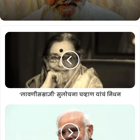
गोवा मराठी चित्रपट महोत्सवात घ्या ‘या’
चित्रपटांचा आस्वाद
August 3, 2026
पाय नसलेली माणसं’बद्दल…
August 2, 2026
जीवनगौरव यशवंत पुरस्काराची सुरुवात तर झालीच त्याचबरोबर कराड नगर
परिषदेच्या वतीने ही एक सेना अधिकारी प्रतिवर्षी सन्मानित व्हावा हाही विचार
‘लावणीसम्राज्ञी’ सुलोचना चव्हाण यांचं निधन
स्थानिक लोकप्रतिनिधींकडून पुढे आला. नेहमीच सहकार्याचा पुरस्कार करणाऱ्या
कराड नगर परिषदेने याही सूचनेचा उचित गौरव करून अनोखी प्रथा येथे सुरू
झाली. एखाद्या स्थानिक स्वराज्य संस्थेकडून सैन्य दलातील अधिकाऱ्यास सन्मानित
हा विचारच मुळी रोमांचित करणारा आहे तो विचार प्रत्यक्ष कृतीत उतरवण्याचे मोठे
काम कराड नगरपरिषद सुमारे दोन दशके अव्यह्तपणे करत आहे. हा उपक्रम
राबवणारी कराड नगरपरिषद ही केवळ भारतातीलच नव्हे तर संपूर्ण जगतामधील