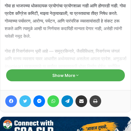
गोवा हा भाजपच्या धोकादायक प्रयोगांचा प्रयोगशाळा नाही आणि होणारही नाही. गोवा
प्रदेश काँग्रेस कमिटी, माझ्या नेतृत्वाखाली, या प्रस्तावाचा तीव्र निषेध करते.
गोव्याच्या पर्यावरण, आरोग्य, पर्यटन, आणि पारंपरिक व्यवसायांसाठी हे संकट ठरू
शकते आणि त्यामुळे आम्ही या निर्णयास कदापिही मान्यता देणार नाही
​, असेही त्यांनी
यावेळी नमूद केले.
गोवा ही निसर्गसंपन्न भूमी आहे — समुद्रकिनारे, जैवविविधता, निसर्गरम्य जंगलं
आणि मत्स्य व्यवसाय यावर आधारीत अर्थव्यवस्था असलेला आपला प्रदेश. अणुऊर्जा
(nuclear) प्रकल्पामुळे या सर्वांवर कायमस्वरूपी धोका निर्माण होईल.
​
चर्नोबिल
आणि फुकुशिमा यांसारख्या दुर्घटनांचा अनुभव जगाने घेतलाय. एक लहानशी
Show More
चूकसुद्धा हजारो जीव घेतो आणि अनेक पिढ्यांना परिणाम सहन करावा लागतो. गोवा
अशा धोकादायक प्रकल्पासाठी भूगोल, संसाधने आणि आपत्ती व्यवस्थापनाच्या
Facebook
Twitter
Messenger
WhatsApp
Telegram
Share via Email
Print
दृष्टिकोनातून अजिबात सक्षम नाही
​, असे पाटकर यांनी यावेळी अधोरेखित केले.
Related Articles
गोवा काँग्रेसच्या सोशल मीडिया विभागाची