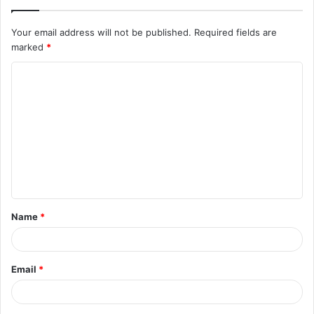
Your email address will not be published.
Required fields are
marked
*
C
o
m
m
e
n
t
Name
*
*
Email
*