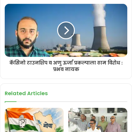
कॅसिनो टाउनशिप व अणु ऊर्जा प्रकल्पाला ठाम विरोध :
प्रभव नायक
Related Articles
अणुऊर्जा प्रकल्पासाठी मोठा भांडवली खर्च लागतो, अफाट पाण्याचा वापर होतो,
अत्यंत धोकादायक कचरा निर्माण होतो आणि त्याच्या सुरक्षित साठवणुकीसाठी
कोणतेही दीर्घकालीन उपाय अद्याप अस्तित्वात नाहीत. हे सर्व पाहता, गोवा हा
अणुऊर्जा प्रकल्पासाठी अनुकूल प्रदेश नाही — आणि गोमंतकियांना तो मंजूर नाही.