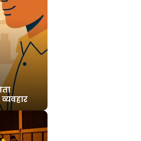
आता
PI व्यवहार