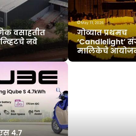
आयोजन
May 11, 2026
योगिक वसाहतीत
गोव्यात प्रथमच
व्हिटचे नवे
‘Candlelight’ स
मालिकेचे आयोज
अॅक्सिस
बँक–
एफएचआरएआय
करार;
आदरातिथ्य
क्षेत्राला
बँकिंग
पाठबळ
एस ४.७