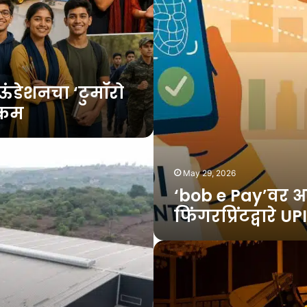
UPI
व्यवहार
ंडेशनचा ‘टुमॉरो
क्रम
May 29, 2026
‘bob e Pay’वर 
फिंगरप्रिंटद्वारे U
गोव्यात
प्रथमच
‘Candlelight’
संगीत
मालिकेचे