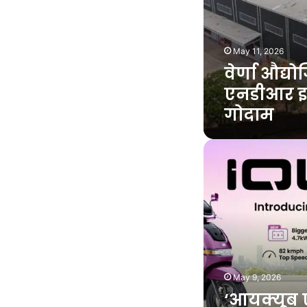
May 11, 2026
वेर्णा औद्
एनडीआर इन्
गोदाम
‘आयक्यूब
एस
४.७
केडब्ल्यूएच’
भारतात
दाखल
May 9, 2026
‘आयक्यूब 