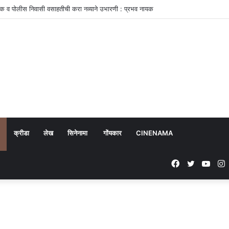
क व पोलीस निवासी वसाहतीची करा नव्याने उभारणी : प्रभव नायक
क्रीडा
लेख
सिनेनामा
गोंयकार
CINENAMA
Facebook
Twitter
YouT
I