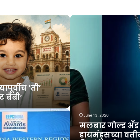
मलबार
गोल्ड
अँड
डायमंड्सच्या
वतीने
नैसर्गिक
हिऱ्यांचे
कलेक्शन
‘नुवा’
सादर
पूर्वीच ​’ती’
ट बेबी’
June 13, 2026
मलबार गोल्ड अँड
डायमंड्सच्या वतीन