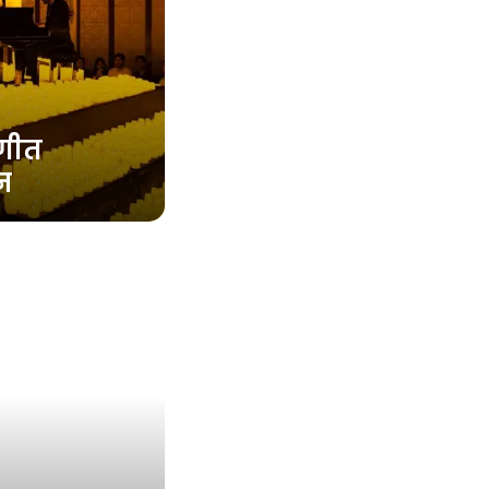
ंगीत
न