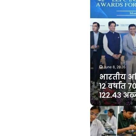
७०
अब्ज
डॉलर्सवरून
१२२.४३
अब्ज
डॉलर्सपर्यंत
June 8, 2026
भारतीय अभि
१२ वर्षांत 
१२२.४३ अब्ज
गोदरेज
फाऊंडेशनचा
‘टुमॉरो
मेकर्स’
उपक्रम