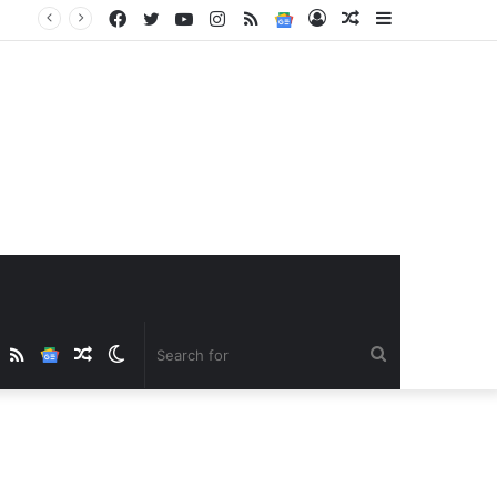
Facebook
Twitter
YouTube
Instagram
RSS
Google
Log
Random
Sidebar
News
In
Article
ube
nstagram
RSS
Google
Random
Switch
Search
News
Article
skin
for