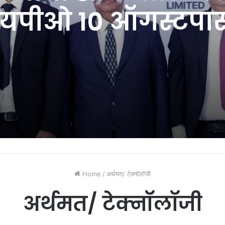
यपीओ १० ऑगस्टपास
Home
/
अर्थमत/ टेक्नॉलॉजी
अर्थमत/ टेक्नॉलॉजी