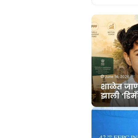
शाळेत
जाण्यापूर्वीच
’ती’
झाली
‘डिमॅट
बेबी’
June 16, 2026
शाळेत जाण्या
झाली ‘डिमॅ
भारतीय
अभियांत्रिकी
निर्यात
१२
वर्षांत