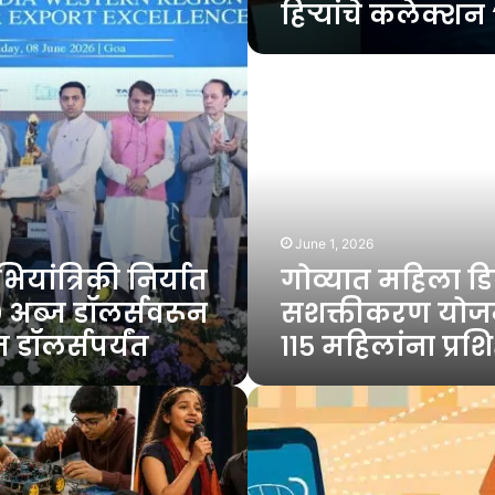
हिऱ्यांचे कलेक्शन
गोव्यात
महिला
डिजिटल
सशक्तीकरण
योजनेअंतर्गत
११५
महिलांना
प्रशिक्षण
June 1, 2026
यांत्रिकी निर्यात
गोव्यात महिला 
७० अब्ज डॉलर्सवरून
सशक्तीकरण योजन
 डॉलर्सपर्यंत
११५ महिलांना प्रशि
‘bob
e
Pay’वर
आता
फिंगरप्रिंटद्वारे