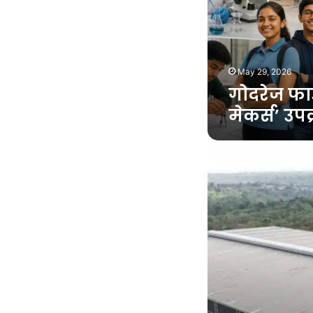
May 29, 2026
गोदरेज फाऊ
मेकर्स’ उप
वेर्णा
औद्योगिक
वसाहतीत
एनडीआर
इन्व्हिटचे
नवे
गोदाम