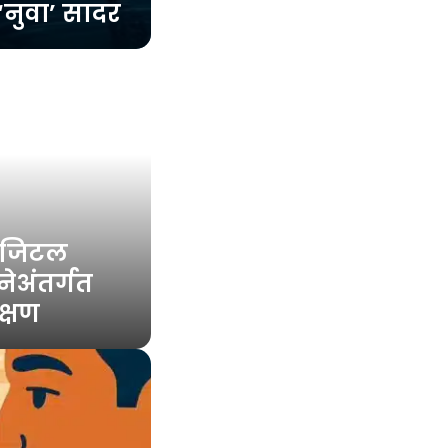
 ‘नुवा’ सादर
डिजिटल
ेअंतर्गत
क्षण