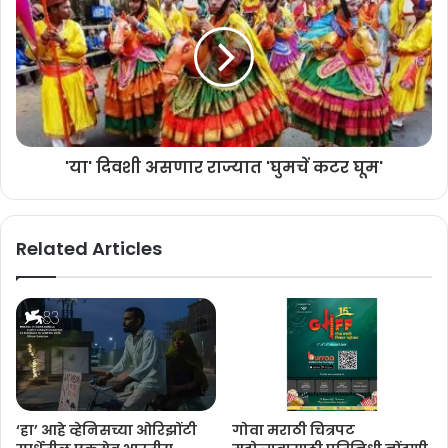
आहे. युवसुधा आर्ट्स आणि एनटीआर आर्ट्स द्वारे निर्मित आणि नंदामुरी कल्याण राम
यांनी सादर केलेल्या या महान रचना. चित्रपटाचे संगीत अनिरुद्ध रविचंदर यांनी
दिले असून छायांकन आर रथनावेलू यांचे आहे.
'या' दिवशी असणार राज्यात 'घुमचें कटर घूम'
Related Articles
‘हा’ आहे ​व्हेनिसच्या ओरिझोंटी
गोवा मराठी चित्रपट