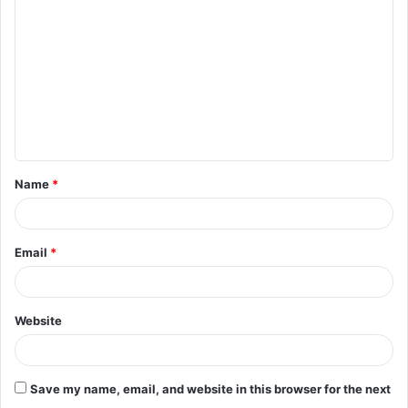
o
m
m
e
n
t
Name
*
*
Email
*
Website
Save my name, email, and website in this browser for the next