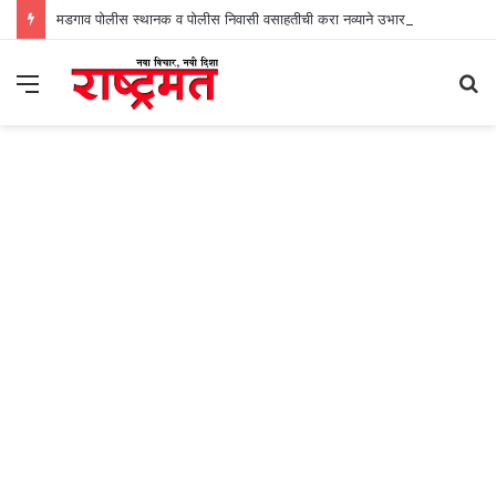
मडगाव पोलीस स्थानक व पोलीस निवासी वसाहतीची करा नव्याने उभारणी : प्रभव नायक
Menu
S
fo