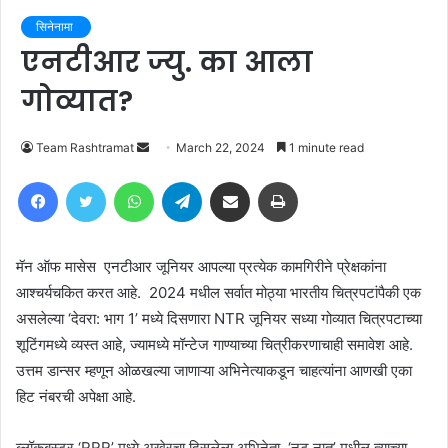
सिनेनामा
एनटीआर ज्यु. का आला
गोव्यात?
Send
Team Rashtramat
March 22, 2024
1 minute read
an
Facebook
Twitter
WhatsApp
Telegram
Share via Email
Print
email
मॅन ऑफ मासेस एनटीआर जूनियर आपल्या प्रत्येक कामगिरीने प्रेक्षकांना
आश्चर्यचकित करत आहे. 2024 मधील सर्वात मोठ्या भारतीय चित्रपटांपैकी एक
असलेल्या ‘देवरा: भाग 1’ मध्ये दिसणारा NTR जूनियर सध्या गोव्यात चित्रपटाच्या
शूटिंगमध्ये व्यस्त आहे, ज्यामध्ये मॉन्टेज गाण्याच्या चित्रीकरणाचाही समावेश आहे.
उत्तम डान्सर म्हणून ओळखल्या जाणाऱ्या अभिनेत्याकडून चाहत्यांना आणखी एका
हिट नंबरची अपेक्षा आहे.
ब्लॉकबस्टर ‘RRR’ मध्ये अखेरचा दिसलेला अभिनेता, ‘नटू नातू’ मधील त्याच्या